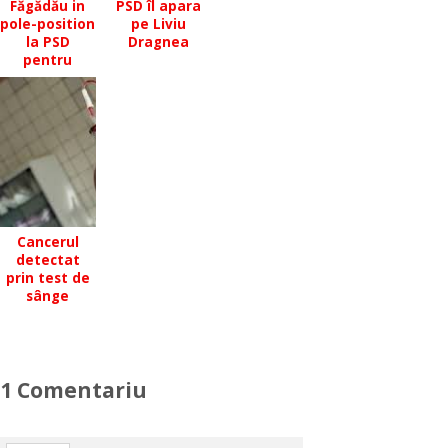
Făgădău in
PSD îl apara
pole-position
pe Liviu
la PSD
Dragnea
pentru
primaria
Constantei?
Cancerul
detectat
prin test de
sânge
1 Comentariu