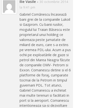
Ilie Vasile
-
30 octombrie 2014
la 9:41 pm
Gabriel Comănescu încasează
bani grei de la companiile Lukoil
si Gazprom. Cu banii rusilor,
mogulul lui Traian Băsescu este
proprietarul unui holding ce
valoreaza peste jumatate de
miliard de euro, care s-a extins
pe vremea PDL-ului. Acum a pus
ochii pe exploatările de gaze si
petrol din Marea Neagra făcute
de companiile OMV- Petrom si
Exxon. Comanescu detine si el 6
platforme de foraj, cumparate
tocmai de la Petrom in timpul
guvernarii PDL. Tot atunci,
Gabriel Comanescu a inchiriat
mai multe terenuri si facilitati in
port si la aeroport. Comanescu
intentioneaza sa-si dezvoltare