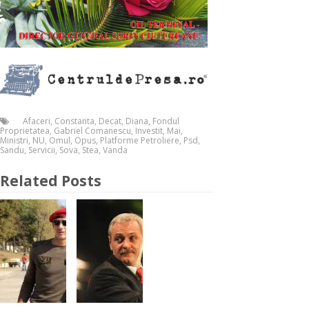
Afaceri
,
Constanta
,
Decat
,
Diana
,
Fondul
Proprietatea
,
Gabriel Comanescu
,
Investit
,
Mai
,
Ministri
,
NU
,
Omul
,
Opus
,
Platforme Petroliere
,
Psd
,
Sandu
,
Servicii
,
Sova
,
Stea
,
Vanda
Related Posts