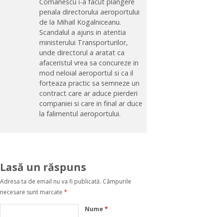
Comanescu i-a facut plangere
penala directorului aeroportului
de la Mihail Kogalniceanu.
Scandalul a ajuns in atentia
ministerului Transporturilor,
unde directorul a aratat ca
afaceristul vrea sa concureze in
mod neloial aeroportul si ca il
forteaza practic sa semneze un
contract care ar aduce pierderi
companiei si care in final ar duce
la falimentul aeroportului.
Lasă un răspuns
Adresa ta de email nu va fi publicată.
Câmpurile
necesare sunt marcate
*
Nume
*