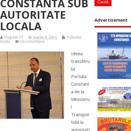
CONSTANTA SUB
AUTORITATE
Advertisement
LOCALA
Flagrant CT
martie 9, 2014
Politichie
locala
Un comentariu
Ideea
transferu
lui
Portului
Constant
a de la
Ministeru
l
Transpor
tului la
autoritati