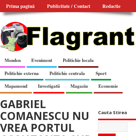
Prima pagină
Publicitate / Contact
Redactie
Monden
Eveniment
Politichie locala
Politichie externa
Politichie centrala
Sport
Mapamond
Investigatii
Magazin
Economie
GABRIEL
COMANESCU NU
Cauta Stirea
VREA PORTUL