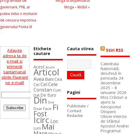
programului de
Moga si dispensarul
guvernare, PNL ar
Moga – Mobil
»
putea initia o motiune
de cenzura impotriva
guvernului Ponta III
Etichete
Cauta stirea
Adauga
Stiri RSS
cautare
adresa ta de
e-mail si
Catedrala
primesti
Acest
Acum
Naţională,
Articol
saptamanal
deschisă în
stirile Flagrant
perioada 24
Avea
Bani
Cea
pe e-mail!
decembrie
Cel
Cele
Cei
2025 – 8
Constan
Cum
ianuarie 2026
Pagini
De Euro
Dat
Din
Moș Crăciun a
ajuns la
Dna
Fi
Publicitate /
Aeroportul
Face
Doar
Contact
Otopeni
Fost
Redactie
Obicei interzis
Icirc
Loc
de Sfântul
Mai
Apostol Andrei
Luni
Programul
Mare
Nbsp
N