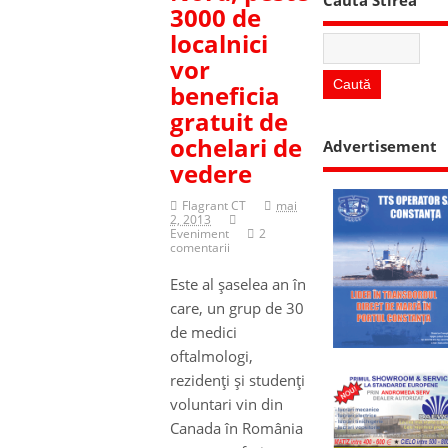
3000 de
localnici
vor
beneficia
gratuit de
ochelari de
Advertisement
vedere
Flagrant CT
mai
2, 2013
Eveniment
2
comentarii
Este al şaselea an în
care, un grup de 30
de medici
oftalmologi,
rezidenţi şi studenţi
voluntari vin din
Canada în România