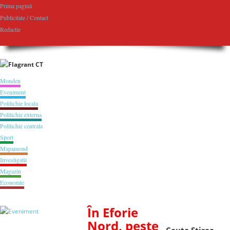
Prima pagină
Publicitate / Contact
Redactie
Monden
Eveniment
Politichie locala
Politichie externa
Politichie centrala
Sport
Mapamond
Investigatii
Magazin
Economie
În Eforie
Nord, peste
Cauta Stirea