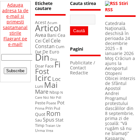
Etichete
Cauta stirea
Stiri
Adauga
cautare
RSS
adresa ta de
e-mail si
primesti
Acest
Acum
Catedrala
Articol
saptamanal
Naţională,
stirile
deschisă în
Avea
Bani
Cea
perioada 24
Flagrant pe
Cel
Cele
Cei
decembrie
e-mail!
Constan
Cum
2025 – 8
Pagini
De Euro
Dat
ianuarie 2026
Din
Moș Crăciun a
Dna
Fi
Publicitate /
ajuns la
Face
Doar
Contact
Aeroportul
Fost
Redactie
Otopeni
Icirc
Loc
Obicei interzis
Mai
de Sfântul
Luni
Apostol
Mare
Nbsp
N
Andrei
Care
Nici
Ntr
Pdl
Programul
Pot
Peste
Poate
protestului
Prin
Psd
dascălilor din
Prima
Rom
8 septembrie,
Quot
prima zi de
Spus
Stat
Sau
școală: ”Vă
Timp
Ue
Traian
rugăm să nu
Urma
Vrea
ne blamați”
Kasparov,