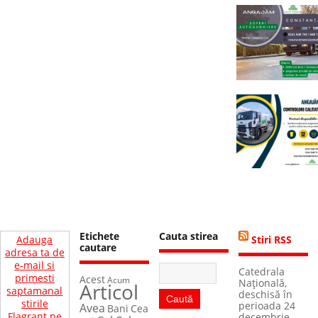
Etichete
Cauta stirea
Adauga
Stiri RSS
cautare
adresa ta de
e-mail si
Catedrala
primesti
Acest
Acum
Naţională,
Articol
saptamanal
deschisă în
stirile
perioada 24
Avea
Bani
Cea
Flagrant pe
decembrie