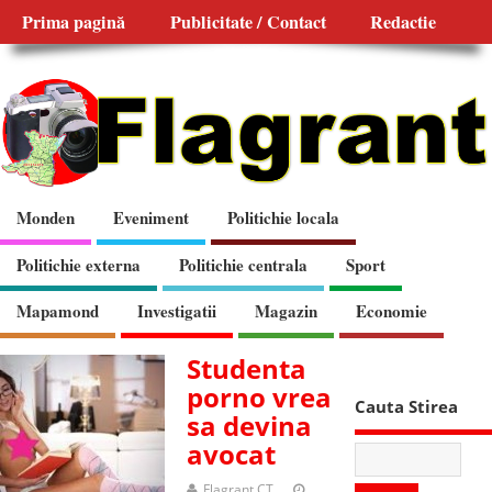
Prima pagină
Publicitate / Contact
Redactie
Monden
Eveniment
Politichie locala
Politichie externa
Politichie centrala
Sport
Mapamond
Investigatii
Magazin
Economie
Studenta
porno vrea
Cauta Stirea
sa devina
avocat
Flagrant CT