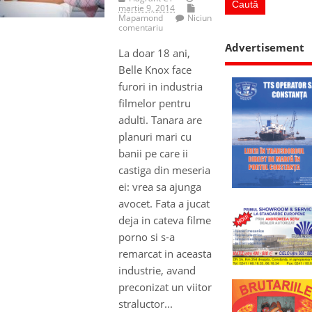
martie 9, 2014
Mapamond
Niciun
comentariu
Advertisement
La doar 18 ani,
Belle Knox face
furori in industria
filmelor pentru
adulti. Tanara are
planuri mari cu
banii pe care ii
castiga din meseria
ei: vrea sa ajunga
avocet. Fata a jucat
deja in cateva filme
porno si s-a
remarcat in aceasta
industrie, avand
preconizat un viitor
straluctor...