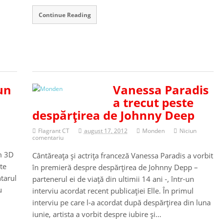
Continue Reading
 un
Vanessa Paradis
a trecut peste
despărţirea de Johnny Deep
Flagrant CT
august 17, 2012
Monden
Niciun
comentariu
lm 3D
Cântăreaţa şi actriţa franceză Vanessa Paradis a vorbit
lte
în premieră despre despărţirea de Johnny Depp –
tarul
partenerul ei de viaţă din ultimii 14 ani -, într-un
u
interviu acordat recent publicaţiei Elle. În primul
interviu pe care l-a acordat după despărţirea din luna
iunie, artista a vorbit despre iubire şi...