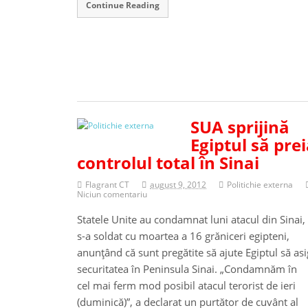
Continue Reading
SUA sprijină
Egiptul să pre
controlul total în Sinai
Flagrant CT
august 9, 2012
Politichie externa
Niciun comentariu
Statele Unite au condamnat luni atacul din Sinai,
s-a soldat cu moartea a 16 grăniceri egipteni,
anunţând că sunt pregătite să ajute Egiptul să as
securitatea în Peninsula Sinai. „Condamnăm în
cel mai ferm mod posibil atacul terorist de ieri
(duminică)”, a declarat un purtător de cuvânt al