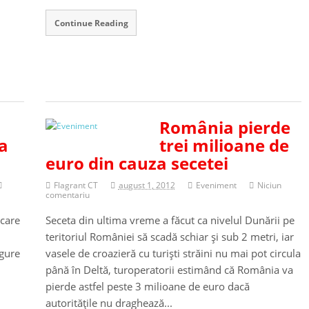
Continue Reading
România pierde
ia
trei milioane de
euro din cauza secetei
Flagrant CT
august 1, 2012
Eveniment
Niciun
comentariu
 care
Seceta din ultima vreme a făcut ca nivelul Dunării pe
teritoriul României să scadă schiar şi sub 2 metri, iar
igure
vasele de croazieră cu turişti străini nu mai pot circula
până în Deltă, turoperatorii estimând că România va
pierde astfel peste 3 milioane de euro dacă
autorităţile nu draghează...