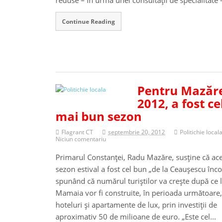
reduse – în urma unei consultaţii de specialitate –
Continue Reading
Pentru Mazăr
2012, a fost ce
mai bun sezon
Flagrant CT
septembrie 20, 2012
Politichie local
Niciun comentariu
Primarul Constanţei, Radu Mazăre, susţine că ace
sezon estival a fost cel bun „de la Ceauşescu înco
spunând că numărul turiştilor va creşte după ce 
Mamaia vor fi construite, în perioada următoare,
hoteluri şi apartamente de lux, prin investiţii de
aproximativ 50 de milioane de euro. „Este cel...