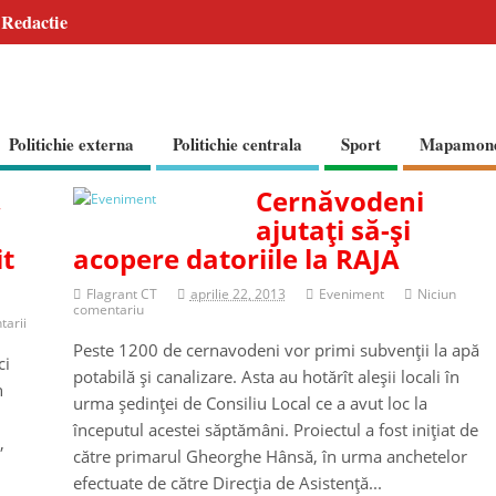
Redactie
Politichie externa
Politichie centrala
Sport
Mapamon
,
Cernăvodeni
ajutaţi să-şi
it
acopere datoriile la RAJA
Flagrant CT
aprilie 22, 2013
Eveniment
Niciun
comentariu
tarii
Peste 1200 de cernavodeni vor primi subvenţii la apă
ci
potabilă şi canalizare. Asta au hotărît aleşii locali în
n
urma şedinţei de Consiliu Local ce a avut loc la
începutul acestei săptămâni. Proiectul a fost iniţiat de
,
către primarul Gheorghe Hânsă, în urma anchetelor
efectuate de către Direcţia de Asistenţă...