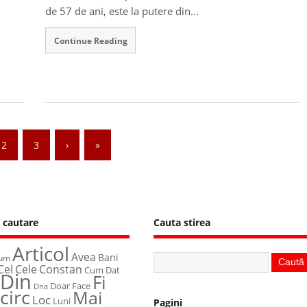
de 57 de ani, este la putere din...
Continue Reading
2
3
›
»
 cautare
Cauta stirea
Articol
Avea
Bani
um
Cel
Cele
Constan
Cum
Dat
Din
Fi
Face
Doar
Dna
Icirc
Mai
Loc
Luni
Pagini