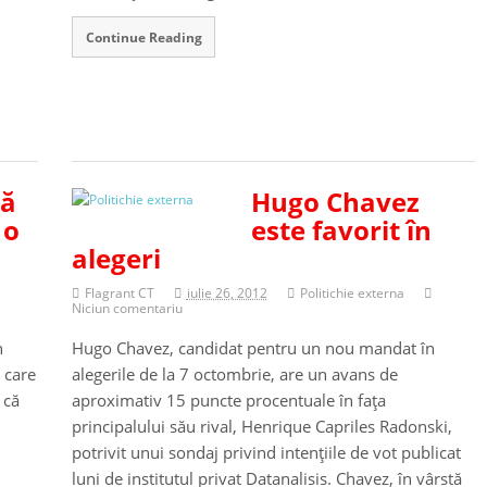
Continue Reading
tă
Hugo Chavez
 o
este favorit în
alegeri
Flagrant CT
iulie 26, 2012
Politichie externa
Niciun comentariu
n
Hugo Chavez, candidat pentru un nou mandat în
 care
alegerile de la 7 octombrie, are un avans de
 că
aproximativ 15 puncte procentuale în faţa
principalului său rival, Henrique Capriles Radonski,
potrivit unui sondaj privind intenţiile de vot publicat
luni de institutul privat Datanalisis. Chavez, în vârstă