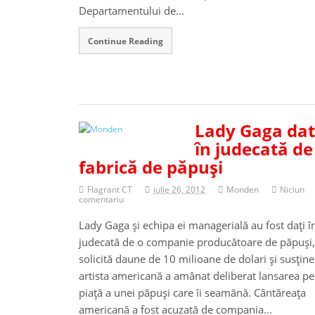
Departamentului de...
Continue Reading
Lady Gaga da
în judecată de
fabrică de păpuşi
Flagrant CT
iulie 26, 2012
Monden
Niciun
comentariu
Lady Gaga şi echipa ei managerială au fost daţi î
judecată de o companie producătoare de păpuşi,
solicită daune de 10 milioane de dolari şi susţine
artista americană a amânat deliberat lansarea pe
piaţă a unei păpuşi care îi seamănă. Cântăreaţa
americană a fost acuzată de compania...