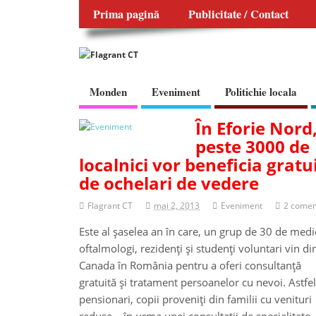
Prima pagină
Publicitate / Contact
Monden
Eveniment
Politichie locala
În Eforie Nord
peste 3000 de
localnici vor beneficia gratu
de ochelari de vedere
Flagrant CT
mai 2, 2013
Eveniment
2 comen
Este al şaselea an în care, un grup de 30 de medi
oftalmologi, rezidenţi şi studenţi voluntari vin di
Canada în România pentru a oferi consultanţă
gratuită şi tratament persoanelor cu nevoi. Astfel
pensionari, copii proveniţi din familii cu venituri