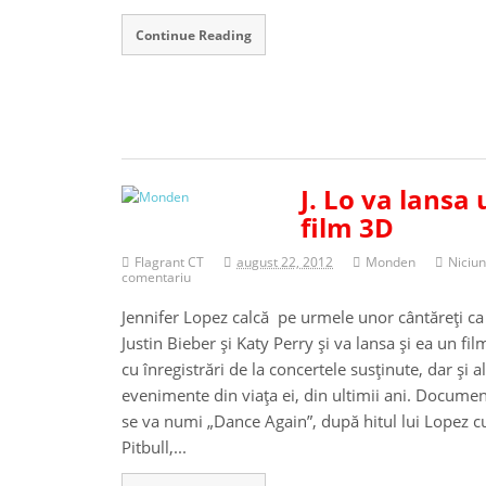
Continue Reading
J. Lo va lansa
film 3D
Flagrant CT
august 22, 2012
Monden
Niciun
comentariu
Jennifer Lopez calcă pe urmele unor cântăreţi ca
Justin Bieber şi Katy Perry şi va lansa şi ea un fi
cu înregistrări de la concertele susţinute, dar şi a
evenimente din viaţa ei, din ultimii ani. Documen
se va numi „Dance Again”, după hitul lui Lopez c
Pitbull,...