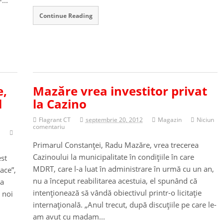
...
Continue Reading
e,
Mazăre vrea investitor privat
l
la Cazino
Flagrant CT
septembrie 20, 2012
Magazin
Niciun
comentariu
a
Primarul Constanţei, Radu Mazăre, vrea trecerea
Cazinoului la municipalitate în condiţiile în care
st
MDRT, care l-a luat în administrare în urmă cu un an,
ace”,
nu a început reabilitarea acestuia, el spunând că
la
intenţionează să vândă obiectivul printr-o licitaţie
 noi
internaţională. „Anul trecut, după discuţiile pe care le-
am avut cu madam...