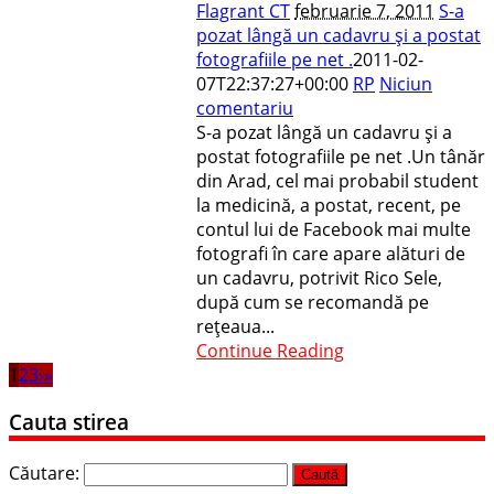
Flagrant CT
februarie 7, 2011
S-a
pozat lângă un cadavru şi a postat
fotografiile pe net .
2011-02-
07T22:37:27+00:00
RP
Niciun
comentariu
S-a pozat lângă un cadavru şi a
postat fotografiile pe net .Un tânăr
din Arad, cel mai probabil student
la medicină, a postat, recent, pe
contul lui de Facebook mai multe
fotografi în care apare alături de
un cadavru, potrivit Rico Sele,
după cum se recomandă pe
reţeaua...
Continue Reading
1
2
3
›
»
Cauta stirea
Căutare: