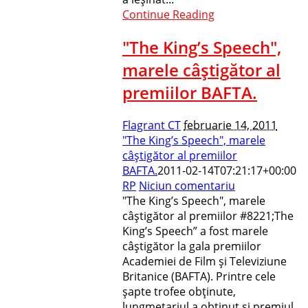
Continue Reading
"The King’s Speech",
marele câştigător al
premiilor BAFTA.
Flagrant CT
februarie 14, 2011
"The King’s Speech", marele
câştigător al premiilor
BAFTA.
2011-02-14T07:21:17+00:00
RP
Niciun comentariu
"The King’s Speech", marele
câştigător al premiilor #8221;The
King’s Speech” a fost marele
câştigător la gala premiilor
Academiei de Film şi Televiziune
Britanice (BAFTA). Printre cele
şapte trofee obţinute,
lungmetarjul a obţinut şi premiul