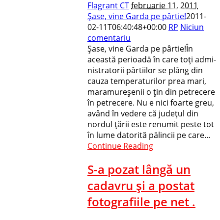
Flagrant CT
februarie 11, 2011
Şase, vine Garda pe pârtie!
2011-
02-11T06:40:48+00:00
RP
Niciun
comentariu
Şase, vine Garda pe pârtie!În
această perioadă în care toţi ad­mi­
nistratorii pârtiilor se plâng din
cau­za temperaturilor prea mari,
ma­ra­mu­reşenii o ţin din petrecere
în pe­tre­cere. Nu e nici foarte greu,
având în vedere că judeţul din
nordul ţării este renumit peste tot
în lume da­torită pălincii pe care...
Continue Reading
S-a pozat lângă un
cadavru şi a postat
fotografiile pe net .