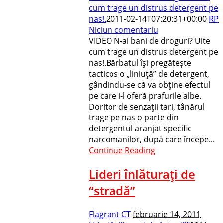
cum trage un distrus detergent pe
nas!.
2011-02-14T07:20:31+00:00
RP
Niciun comentariu
VIDEO N-ai bani de droguri? Uite
cum trage un distrus detergent pe
nas!.Bărbatul îşi pregăteşte
tacticos o „liniuţă” de detergent,
gândindu-se că va obţine efectul
pe care i-l oferă prafurile albe.
Doritor de senzaţii tari, tânărul
trage pe nas o parte din
detergentul aranjat specific
narcomanilor, după care începe...
Continue Reading
Lideri înlăturaţi de
“stradă”
Flagrant CT
februarie 14, 2011