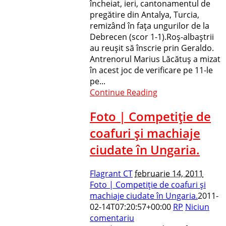
încheiat, ieri, cantonamentul de
pregătire din Antalya, Turcia,
remizând în faţa ungurilor de la
Debrecen (scor 1-1).Roş-albaştrii
au reuşit să înscrie prin Geraldo.
Antrenorul Marius Lăcătuş a mizat
în acest joc de verificare pe 11-le
pe...
Continue Reading
Foto | Competiţie de
coafuri şi machiaje
ciudate în Ungaria.
Flagrant CT
februarie 14, 2011
Foto | Competiţie de coafuri şi
machiaje ciudate în Ungaria.
2011-
02-14T07:20:57+00:00
RP
Niciun
comentariu