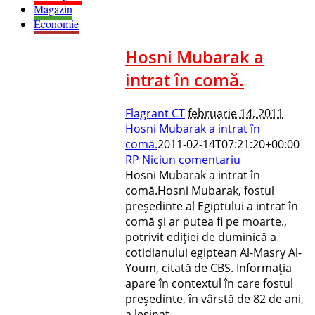
Magazin
Economie
Hosni Mubarak a
intrat în comă.
Flagrant CT
februarie 14, 2011
Hosni Mubarak a intrat în
comă.
2011-02-14T07:21:20+00:00
RP
Niciun comentariu
Hosni Mubarak a intrat în
comă.Hosni Mubarak, fostul
preşedinte al Egiptului a intrat în
comă şi ar putea fi pe moarte.,
potrivit ediţiei de duminică a
cotidianului egiptean Al-Masry Al-
Youm, citată de CBS. Informaţia
apare în contextul în care fostul
preşedinte, în vârstă de 82 de ani,
a leşinat...