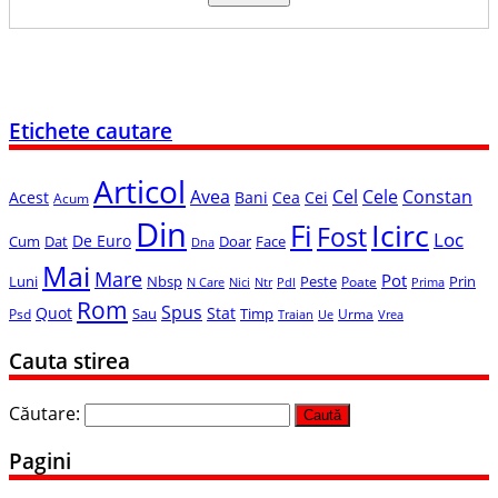
Etichete cautare
Articol
Avea
Cel
Cele
Constan
Acest
Bani
Cea
Cei
Acum
Din
Icirc
Fi
Fost
Loc
De Euro
Cum
Dat
Face
Doar
Dna
Mai
Mare
Pot
Luni
Nbsp
Peste
Prin
Poate
N Care
Nici
Ntr
Pdl
Prima
Rom
Spus
Quot
Stat
Sau
Timp
Psd
Urma
Ue
Vrea
Traian
Cauta stirea
Căutare:
Pagini