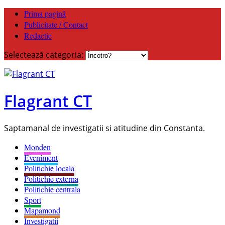
Prima pagină
Publicitate / Contact
Redactie
Selectează categoria:
Flagrant CT
Saptamanal de investigatii si atitudine din Constanta.
Monden
Eveniment
Politichie locala
Politichie externa
Politichie centrala
Sport
Mapamond
Investigatii