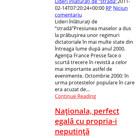
Lideri înlăturaţi de “stradă”
2011-
02-14T07:20:24+00:00
RP
Niciun
comentariu
Lideri înlăturaţi de
“stradă”Presiunea maselor a dus
la prăbuşirea unor regimuri
dictatoriale în mai multe state din
întreaga lume după anul 2000.
Agenţia France Presse face o
scurtă trecere în revistă a celor
mai importante astfel de
evenimente. Octombrie 2000: în
urma protestelor populare în care
era acuzat de...
Continue Reading
Naţionala, perfect
egală cu propria-i
neputinţă