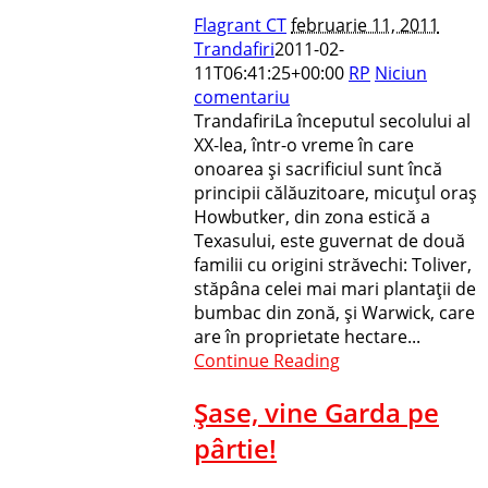
Flagrant CT
februarie 11, 2011
Trandafiri
2011-02-
11T06:41:25+00:00
RP
Niciun
comentariu
TrandafiriLa începutul secolului al
XX-lea, într-o vreme în care
onoarea şi sacrificiul sunt încă
principii călăuzitoare, micuţul oraş
Howbutker, din zona estică a
Texasului, este guvernat de două
familii cu ori­gini străvechi: Toliver,
stăpâna celei mai mari plantaţii de
bumbac din zonă, şi Warwick, care
are în proprietate hectare...
Continue Reading
Şase, vine Garda pe
pârtie!