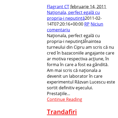
Flagrant CT
februarie 14, 2011
Naţionala, perfect egală cu
propria-i neputinţă
2011-02-
14T07:20:16+00:00
RP
Niciun
comentariu
Naţionala, perfect egală cu
propria-i neputinţăÎnaintea
turneului din Cipru am scris că nu
cred în bazaconiile angajante care
ar motiva respectiva acţiune, în
forma în care a fost ea gândită.
Am mai scris că naţionala a
devenit un la­borator în care
experimentul Răz­van Lucescu este
sortit definitiv eşe­cu­lui.
Prestaţiile...
Continue Reading
Trandafiri