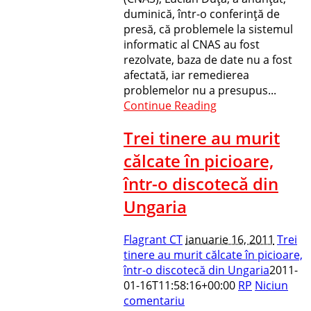
duminică, într-o conferinţă de
presă, că problemele la sistemul
informatic al CNAS au fost
rezolvate, baza de date nu a fost
afectată, iar remedierea
problemelor nu a presupus...
Continue Reading
Trei tinere au murit
călcate în picioare,
într-o discotecă din
Ungaria
Flagrant CT
ianuarie 16, 2011
Trei
tinere au murit călcate în picioare,
într-o discotecă din Ungaria
2011-
01-16T11:58:16+00:00
RP
Niciun
comentariu