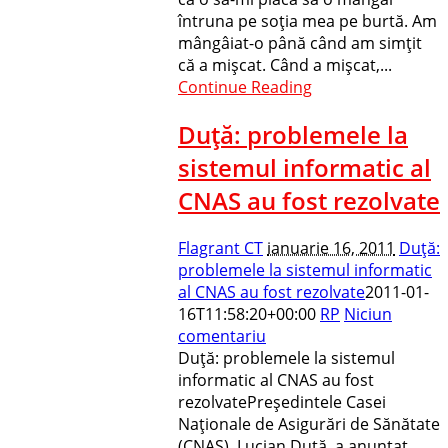
întruna pe soţia mea pe burtă. Am
mângâiat-o până când am simţit
că a mişcat. Când a mişcat,...
Continue Reading
Duţă: problemele la
sistemul informatic al
CNAS au fost rezolvate
Flagrant CT
ianuarie 16, 2011
Duţă:
problemele la sistemul informatic
al CNAS au fost rezolvate
2011-01-
16T11:58:20+00:00
RP
Niciun
comentariu
Duţă: problemele la sistemul
informatic al CNAS au fost
rezolvatePreşedintele Casei
Naţionale de Asigurări de Sănătate
(CNAS), Lucian Duţă, a anunţat,