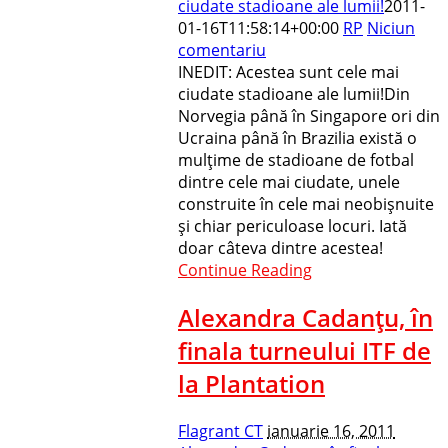
ciudate stadioane ale lumii!
2011-
01-16T11:58:14+00:00
RP
Niciun
comentariu
INEDIT: Acestea sunt cele mai
ciudate stadioane ale lumii!Din
Norvegia până în Singapore ori din
Ucraina până în Brazilia există o
mulţime de stadioane de fotbal
dintre cele mai ciudate, unele
construite în cele mai neobişnuite
şi chiar periculoase locuri. Iată
doar câteva dintre acestea!
Continue Reading
Alexandra Cadanţu, în
finala turneului ITF de
la Plantation
Flagrant CT
ianuarie 16, 2011