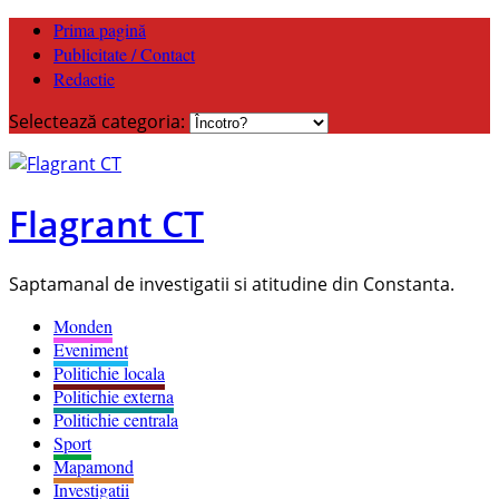
Prima pagină
Publicitate / Contact
Redactie
Selectează categoria:
Flagrant CT
Saptamanal de investigatii si atitudine din Constanta.
Monden
Eveniment
Politichie locala
Politichie externa
Politichie centrala
Sport
Mapamond
Investigatii