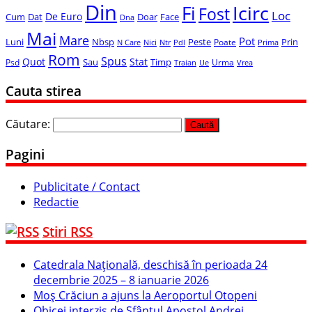
Din
Icirc
Fi
Fost
Loc
De Euro
Cum
Dat
Face
Doar
Dna
Mai
Mare
Pot
Luni
Nbsp
Peste
Prin
Poate
N Care
Nici
Ntr
Pdl
Prima
Rom
Spus
Quot
Stat
Sau
Timp
Psd
Urma
Ue
Vrea
Traian
Cauta stirea
Căutare:
Pagini
Publicitate / Contact
Redactie
Stiri RSS
Catedrala Naţională, deschisă în perioada 24
decembrie 2025 – 8 ianuarie 2026
Moș Crăciun a ajuns la Aeroportul Otopeni
Obicei interzis de Sfântul Apostol Andrei