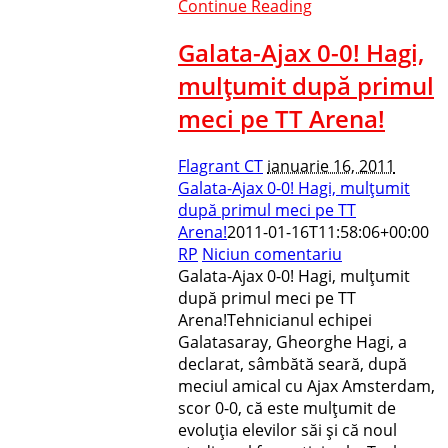
Continue Reading
Galata-Ajax 0-0! Hagi,
mulţumit după primul
meci pe TT Arena!
Flagrant CT
ianuarie 16, 2011
Galata-Ajax 0-0! Hagi, mulţumit
după primul meci pe TT
Arena!
2011-01-16T11:58:06+00:00
RP
Niciun comentariu
Galata-Ajax 0-0! Hagi, mulţumit
după primul meci pe TT
Arena!Tehnicianul echipei
Galatasaray, Gheorghe Hagi, a
declarat, sâmbătă seară, după
meciul amical cu Ajax Amsterdam,
scor 0-0, că este mulţumit de
evoluţia elevilor săi şi că noul