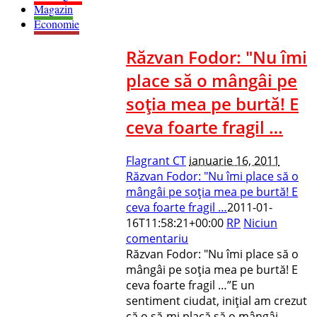
Magazin
Economie
Răzvan Fodor: "Nu îmi
place să o mângâi pe
soţia mea pe burtă! E
ceva foarte fragil …
Flagrant CT
ianuarie 16, 2011
Răzvan Fodor: "Nu îmi place să o
mângâi pe soţia mea pe burtă! E
ceva foarte fragil …
2011-01-
16T11:58:21+00:00
RP
Niciun
comentariu
Răzvan Fodor: "Nu îmi place să o
mângâi pe soţia mea pe burtă! E
ceva foarte fragil …”E un
sentiment ciudat, iniţial am crezut
că o să-mi placă să o mângâi