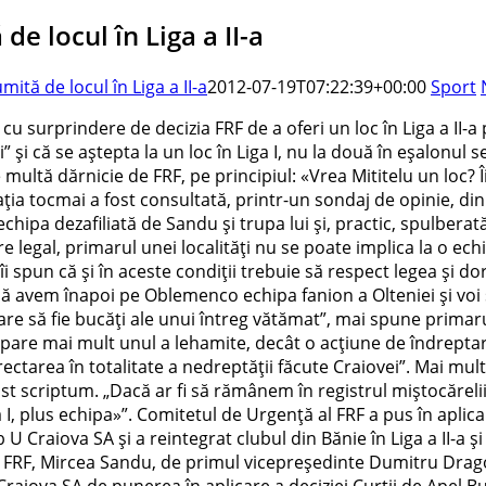
e locul în Liga a II-a
ită de locul în Liga a II-a
2012-07-19T07:22:39+00:00
Sport
t cu surprindere de decizia FRF de a oferi un loc în Liga a II
 şi că se aştepta la un loc în Liga I, nu la două în eşalonul 
e multă dărnicie de FRF, pe principiul: «Vrea Mititelu un loc? Î
ţia tocmai a fost consultată, printr-un sondaj de opinie, din 
echipa dezafiliată de Sandu şi trupa lui şi, practic, spulberat
egal, primarul unei localităţi nu se poate implica la o echi
 îi spun că şi în aceste condiţii trebuie să respect legea şi 
să avem înapoi pe Oblemenco echipa fanion a Olteniei şi voi s
a, care să fie bucăţi ale unui întreg vătămat”, mai spune prim
pare mai mult unul a lehamite, decât o acţiune de îndreptare
orectarea în totalitate a nedreptăţii făcute Craiovei”. Mai mu
t scriptum. „Dacă ar fi să rămânem în registrul miştocărelii
a I, plus echipa»”. Comitetul de Urgenţă al FRF a pus în aplica
U Craiova SA şi a reintegrat clubul din Bănie în Liga a II-a şi
 FRF, Mircea Sandu, de primul vicepreşedinte Dumitru Dragom
raiova SA de punerea în aplicare a deciziei Curţii de Apel Buc