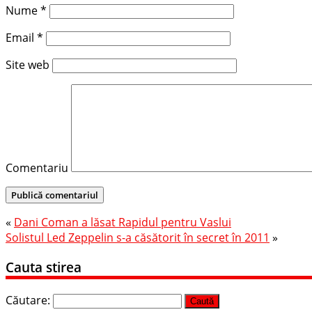
Nume
*
Email
*
Site web
Comentariu
«
Dani Coman a lăsat Rapidul pentru Vaslui
Solistul Led Zeppelin s-a căsătorit în secret în 2011
»
Cauta stirea
Căutare: