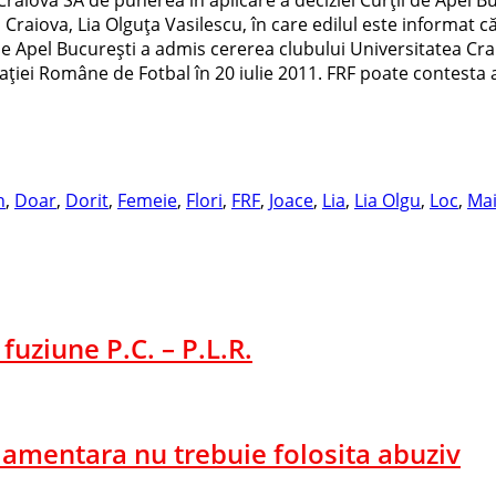
Craiova, Lia Olguţa Vasilescu, în care edilul este informat c
a de Apel Bucureşti a admis cererea clubului Universitatea Cr
aţiei Române de Fotbal în 20 iulie 2011. FRF poate contesta a
n
,
Doar
,
Dorit
,
Femeie
,
Flori
,
FRF
,
Joace
,
Lia
,
Lia Olgu
,
Loc
,
Ma
fuziune P.C. – P.L.R.
amentara nu trebuie folosita abuziv