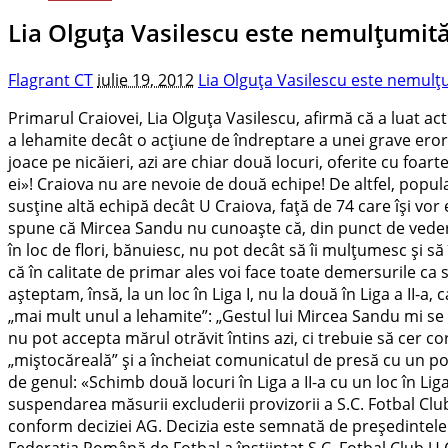
Lia Olguţa Vasilescu este nemulţumită d
Flagrant CT
iulie 19, 2012
Lia Olguţa Vasilescu este nemulţum
Primarul Craiovei, Lia Olguţa Vasilescu, afirmă că a luat ac
a lehamite decât o acţiune de îndreptare a unei grave erori”
joace pe nicăieri, azi are chiar două locuri, oferite cu foart
ei»! Craiova nu are nevoie de două echipe! De altfel, popula
susţine altă echipă decât U Craiova, faţă de 74 care îşi vor 
spune că Mircea Sandu nu cunoaşte că, din punct de vedere l
în loc de flori, bănuiesc, nu pot decât să îi mulţumesc şi să
că în calitate de primar ales voi face toate demersurile ca 
aşteptam, însă, la un loc în Liga I, nu la două în Liga a II-
„mai mult unul a lehamite”: „Gestul lui Mircea Sandu mi se 
nu pot accepta mărul otrăvit întins azi, ci trebuie să cer c
„miştocăreală” şi a încheiat comunicatul de presă cu un pos
de genul: «Schimb două locuri în Liga a II-a cu un loc în Lig
suspendarea măsurii excluderii provizorii a S.C. Fotbal Club 
conform deciziei AG. Decizia este semnată de preşedintele
Federaţia Română de Fotbal a înştiinţat S.C. Fotbal Club U C