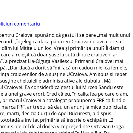
Niciun comentariu
-a pentru Craiova, spunând că gestul i se pare „mai mult unul
secund. „Înţeleg că dacă până ieri Craiova nu avea loc să
i dăm lui Mititelu un loc. Vrea şi primăriţa unul? Îi dăm şi
care a reieşit că doar şase la sută dintre craioveni ar
ă”, a precizat Lia-Olguţa Vasilescu. Primarul Craiovei mai
pă. „Dar dacă a dorit să îmi facă un cadou mie, ca femeie,
dorinţa craiovenilor de a susţine UCraiova. Am spus şi repet
usţine cheltuielile administrative ale clubului. Mă
arul Craiovei. Ea consideră că gestul lui Mircea Sandu este
 a unei grave erori. Cred că eu, în calitatea pe care o am,
lt, primarul Craiovei a catalogat propunerea FRF ca fiind o
 marca FRF, ar trebui să dau un anunţ la mica publicitate,
re, marţi, decizia Curţii de Apel Bucureşti, a dispus
 tototadă a invitat primăria să înscrie o echipă în L2,
ir şi de cel de-al doilea vicepreşedinte Octavian Goga.
ureşti şi de reintegrarea echipei în Liga a II-a. De