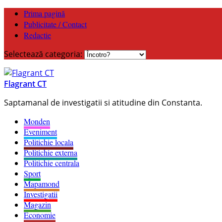
Prima pagină
Publicitate / Contact
Redactie
Selectează categoria:
Flagrant CT
Saptamanal de investigatii si atitudine din Constanta.
Monden
Eveniment
Politichie locala
Politichie externa
Politichie centrala
Sport
Mapamond
Investigatii
Magazin
Economie