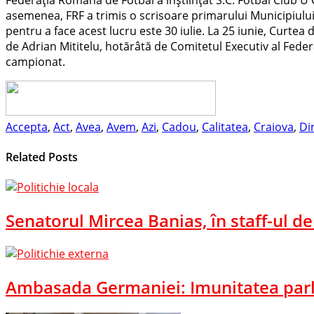
asemenea, FRF a trimis o scrisoare primarului Municipiului 
pentru a face acest lucru este 30 iulie. La 25 iunie, Curte
de Adrian Mititelu, hotărâtă de Comitetul Executiv al Feder
campionat.
Accepta
,
Act
,
Avea
,
Avem
,
Azi
,
Cadou
,
Calitatea
,
Craiova
,
Di
Related Posts
Senatorul Mircea Banias, în staff-ul de 
Ambasada Germaniei: Imunitatea parl