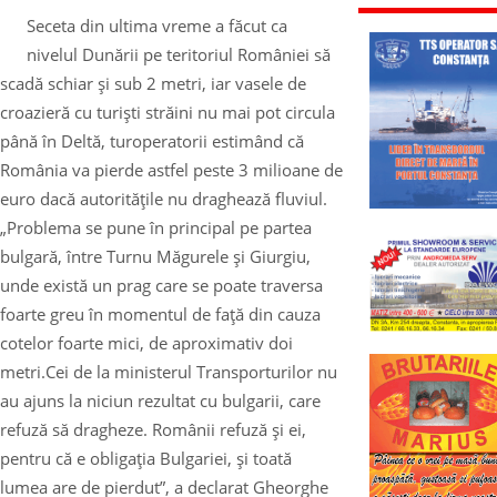
Seceta din ultima vreme a făcut ca
nivelul Dunării pe teritoriul României să
scadă schiar şi sub 2 metri, iar vasele de
croazieră cu turişti străini nu mai pot circula
până în Deltă, turoperatorii estimând că
România va pierde astfel peste 3 milioane de
euro dacă autorităţile nu draghează fluviul.
„Problema se pune în principal pe partea
bulgară, între Turnu Măgurele şi Giurgiu,
unde există un prag care se poate traversa
foarte greu în momentul de faţă din cauza
cotelor foarte mici, de aproximativ doi
metri.Cei de la ministerul Transporturilor nu
au ajuns la niciun rezultat cu bulgarii, care
refuză să dragheze. Românii refuză şi ei,
pentru că e obligaţia Bulgariei, şi toată
lumea are de pierdut”, a declarat Gheorghe