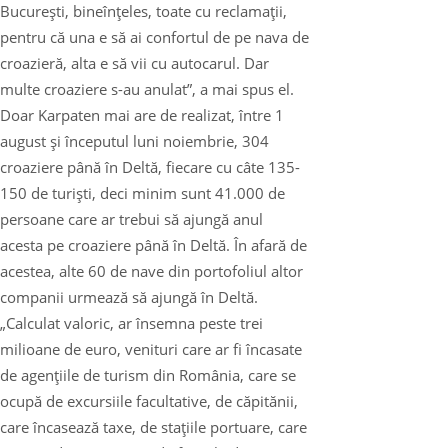
Bucureşti, bineînţeles, toate cu reclamaţii,
pentru că una e să ai confortul de pe nava de
croazieră, alta e să vii cu autocarul. Dar
multe croaziere s-au anulat”, a mai spus el.
Doar Karpaten mai are de realizat, între 1
august şi începutul luni noiembrie, 304
croaziere până în Deltă, fiecare cu câte 135-
150 de turişti, deci minim sunt 41.000 de
persoane care ar trebui să ajungă anul
acesta pe croaziere până în Deltă. În afară de
acestea, alte 60 de nave din portofoliul altor
companii urmează să ajungă în Deltă.
„Calculat valoric, ar însemna peste trei
milioane de euro, venituri care ar fi încasate
de agenţiile de turism din România, care se
ocupă de excursiile facultative, de căpitănii,
care încasează taxe, de staţiile portuare, care