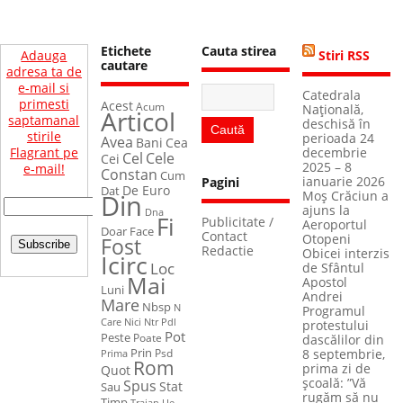
Etichete
Cauta stirea
Adauga
Stiri RSS
cautare
adresa ta de
e-mail si
Catedrala
primesti
Acest
Acum
Naţională,
Articol
saptamanal
deschisă în
stirile
perioada 24
Avea
Bani
Cea
Flagrant pe
decembrie
Cel
Cele
Cei
2025 – 8
e-mail!
Constan
Cum
ianuarie 2026
Pagini
De Euro
Dat
Din
Moș Crăciun a
ajuns la
Dna
Fi
Publicitate /
Aeroportul
Face
Doar
Contact
Otopeni
Fost
Redactie
Obicei interzis
Icirc
Loc
de Sfântul
Mai
Apostol
Luni
Andrei
Mare
Nbsp
N
Programul
Care
Nici
Ntr
Pdl
protestului
Pot
Peste
Poate
dascălilor din
Prin
Psd
Prima
8 septembrie,
Rom
prima zi de
Quot
școală: ”Vă
Spus
Stat
Sau
rugăm să nu
Timp
Ue
Traian