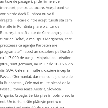
au taxe de pasageri, şi de firmele de
transport, pentru autocare. Aceşti bani se
vor pierde dacă Dunărea nu va fi
dragată. Fiecare dintre aceşti turişti stă cam
trei zile în România şi are o zi tur de
Bucureşti, o altă zi tur de Constanţa şi o altă
zi tur de Deltă”, a mai spus Mărginean, care
precizează că agenţia Karpaten are
programate în acest an croaziere pe Dunăre
cu 117.000 de turişti. Majoritatea turiştilor
(80%) sunt germani, iar în jur de 10-15% vin
din SUA. Cele mai multe croaziere încep la
Passau (Germania), dar mai sunt şi unele de
la Budapesta. „Cele mai multe pleacă de la
Passau, traversează Austria, Slovacia,
Ungaria, Croaţia, Serbia şi se împotmolesc la
noi. Un turist străin plăteşte pentru o
croazieră cel puţin 80 de euro pe zi, cu