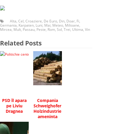
Alta
,
Cel
,
Croaziere
,
De Euro
,
Din
,
Doar
,
Fi
,
Germania
,
Karpaten
,
Luni
,
Mai
,
Meteo
,
Milioane
,
Mircea
,
Mult
,
Passau
,
Peste
,
Rom
,
Sol
,
Trei
,
Ultima
,
Vin
Related Posts
PSD îl apara
Compania
pe Liviu
Schweighofer
Dragnea
Holzindustrie
ameninta