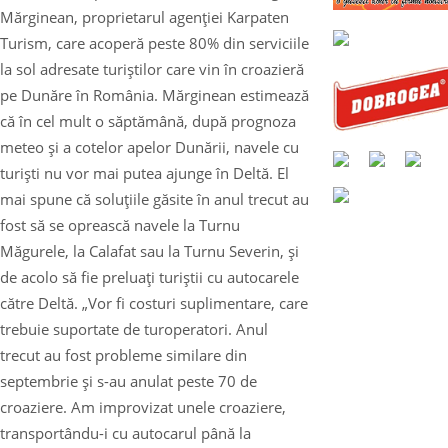
Mărginean, proprietarul agenţiei Karpaten
Turism, care acoperă peste 80% din serviciile
la sol adresate turiştilor care vin în croazieră
pe Dunăre în România. Mărginean estimează
că în cel mult o săptămână, după prognoza
meteo şi a cotelor apelor Dunării, navele cu
turişti nu vor mai putea ajunge în Deltă. El
mai spune că soluţiile găsite în anul trecut au
fost să se oprească navele la Turnu
Măgurele, la Calafat sau la Turnu Severin, şi
de acolo să fie preluaţi turiştii cu autocarele
către Deltă. „Vor fi costuri suplimentare, care
trebuie suportate de turoperatori. Anul
trecut au fost probleme similare din
septembrie şi s-au anulat peste 70 de
croaziere. Am improvizat unele croaziere,
transportându-i cu autocarul până la