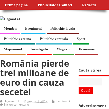
Prima pagină
Publicitate / Contact
Redactie
Monden
Eveniment
Politichie locala
Politichie externa
Politichie centrala
Sport
Mapamond
Investigatii
Magazin
Economie
România pierde
trei milioane de
Cauta Stirea
euro din cauza
secetei
Flagrant CT
august 1, 2012
Eveniment
Niciun comentariu
Advertisement