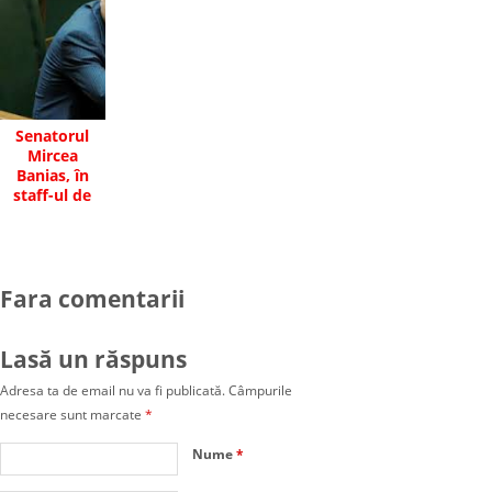
Senatorul
Mircea
Banias, în
staff-ul de
fuziune P.C. –
P.L.R.
Fara comentarii
Lasă un răspuns
Adresa ta de email nu va fi publicată.
Câmpurile
necesare sunt marcate
*
Nume
*