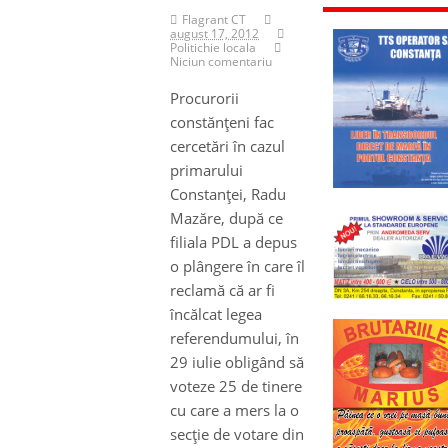
Flagrant CT
august 17, 2012
Politichie locala
Niciun comentariu
Procurorii
constănţeni fac
cercetări în cazul
primarului
Constanţei, Radu
Mazăre, după ce
filiala PDL a depus
o plângere în care îl
reclamă că ar fi
încălcat legea
referendumului, în
29 iulie obligând să
voteze 25 de tinere
cu care a mers la o
secţie de votare din