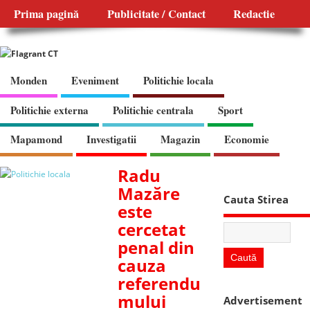
Prima pagină
Publicitate / Contact
Redactie
Monden
Eveniment
Politichie locala
Politichie externa
Politichie centrala
Sport
Mapamond
Investigatii
Magazin
Economie
Radu
Mazăre
Cauta Stirea
este
cercetat
penal din
cauza
referendu
mului
Advertisement