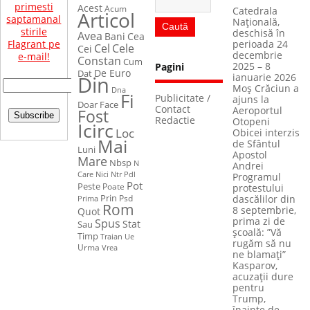
primesti
Acest
Acum
Catedrala
Articol
saptamanal
Naţională,
stirile
deschisă în
Avea
Bani
Cea
perioada 24
Flagrant pe
Cel
Cele
Cei
decembrie
e-mail!
Constan
Cum
2025 – 8
Pagini
De Euro
Dat
ianuarie 2026
Din
Moș Crăciun a
Dna
Fi
Publicitate /
ajuns la
Face
Doar
Contact
Aeroportul
Fost
Redactie
Otopeni
Icirc
Loc
Obicei interzis
Mai
de Sfântul
Luni
Apostol
Mare
Nbsp
N
Andrei
Care
Nici
Ntr
Pdl
Programul
Pot
Peste
Poate
protestului
Prin
Psd
dascălilor din
Prima
Rom
8 septembrie,
Quot
prima zi de
Spus
Stat
Sau
școală: ”Vă
Timp
Ue
Traian
rugăm să nu
Urma
Vrea
ne blamați”
Kasparov,
acuzații dure
pentru
Trump,
înainte de