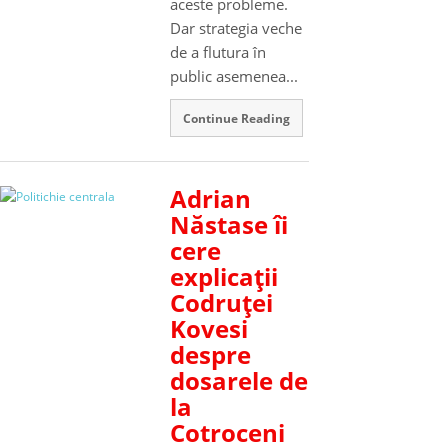
aceste probleme.
Dar strategia veche
de a flutura în
public asemenea...
Continue Reading
Adrian
Năstase îi
cere
explicaţii
Codruţei
Kovesi
despre
dosarele de
la
Cotroceni