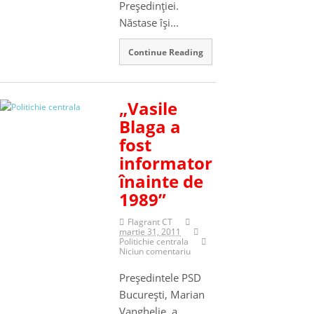
Preşedinţiei.
Năstase îşi...
Continue Reading
„Vasile
Blaga a
fost
informator
înainte de
1989”
Flagrant CT
martie 31, 2011
Politichie centrala
Niciun comentariu
Preşedintele PSD
Bucureşti, Marian
Vanghelie, a