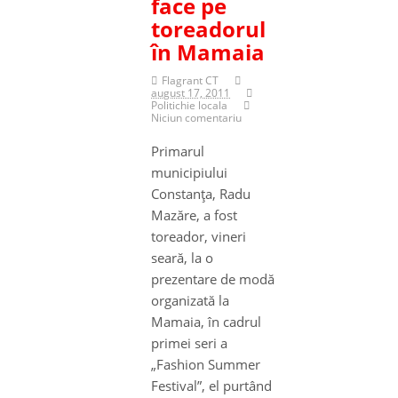
face pe
toreadorul
în Mamaia
Flagrant CT
august 17, 2011
Politichie locala
Niciun comentariu
Primarul
municipiului
Constanţa, Radu
Mazăre, a fost
toreador, vineri
seară, la o
prezentare de modă
organizată la
Mamaia, în cadrul
primei seri a
„Fashion Summer
Festival”, el purtând