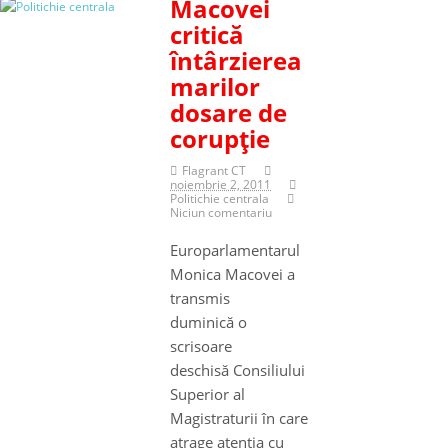
Macovei
critică
întârzierea
marilor
dosare de
corupţie
Flagrant CT
noiembrie 2, 2011
Politichie centrala
Niciun comentariu
Europarlamentarul
Monica Macovei a
transmis
duminică o
scrisoare
deschisă Consiliului
Superior al
Magistraturii în care
atrage atenţia cu