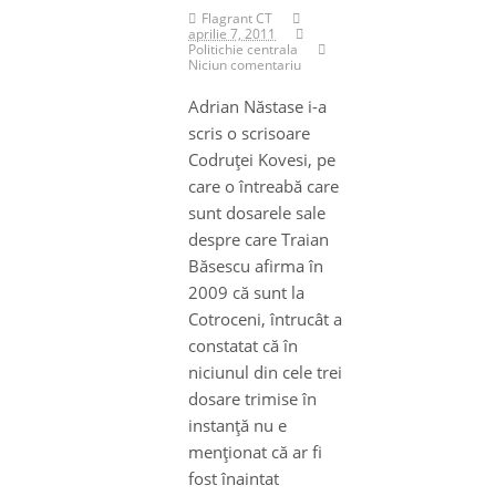
Flagrant CT
aprilie 7, 2011
Politichie centrala
Niciun comentariu
Adrian Năstase i-a
scris o scrisoare
Codruţei Kovesi, pe
care o întreabă care
sunt dosarele sale
despre care Traian
Băsescu afirma în
2009 că sunt la
Cotroceni, întrucât a
constatat că în
niciunul din cele trei
dosare trimise în
instanţă nu e
menţionat că ar fi
fost înaintat