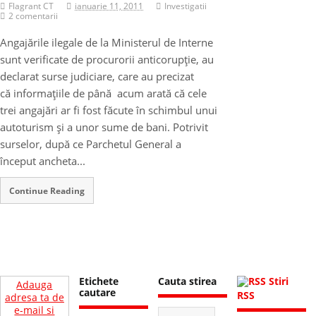
Flagrant CT
ianuarie 11, 2011
Investigatii
2 comentarii
Angajările ilegale de la Ministerul de Interne
sunt verificate de procurorii anticorupţie, au
declarat surse judiciare, care au precizat
că informaţiile de până acum arată că cele
trei angajări ar fi fost făcute în schimbul unui
autoturism şi a unor sume de bani. Potrivit
surselor, după ce Parchetul General a
început ancheta...
Continue Reading
Etichete
Cauta stirea
Stiri
Adauga
cautare
RSS
adresa ta de
e-mail si