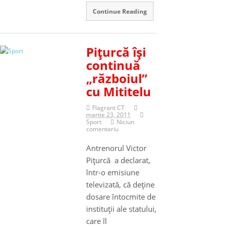
Continue Reading
Piţurcă îşi
continuă
„războiul”
cu Mititelu
Flagrant CT
martie 23, 2011
Sport
Niciun
comentariu
Antrenorul Victor
Piţurcă a declarat,
într-o emisiune
televizată, că deţine
dosare întocmite de
instituţii ale statului,
care îl