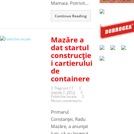
Mamaia. Potrivit...
Continue Reading
Mazăre a
dat startul
construcţie
i cartierului
de
containere
Flagrant CT
martie 7, 2012
Politichie locala
Niciun comentariu
Primarul
Constanţei, Radu
Mazăre, a anunţat
luni, că au început