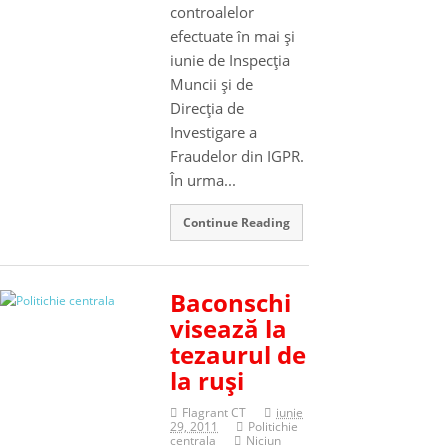
controalelor
efectuate în mai şi
iunie de Inspecţia
Muncii şi de
Direcţia de
Investigare a
Fraudelor din IGPR.
În urma...
Continue Reading
Baconschi
visează la
tezaurul de
la ruşi
Flagrant CT
iunie
29, 2011
Politichie
centrala
Niciun