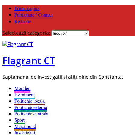
Prima pagină
Publicitate / Contact
Redactie
Selectează categoria:
Flagrant CT
Saptamanal de investigatii si atitudine din Constanta.
Monden
Eveniment
Politichie locala
Politichie externa
Politichie centrala
Sport
Mapamond
Investigatii