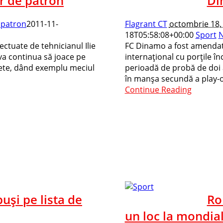
ur de patron
Di
e patron
2011-11-
Flagrant CT
octombrie 18,
18T05:58:08+00:00
Sport
N
fectuate de tehnicianul Ilie
FC Dinamo a fost amendat
 va continua să joace pe
internaţional cu porţile î
lete, dând exemplu meciul
perioadă de probă de doi a
în manşa secundă a play-off
Continue Reading
uşi pe lista de
Ro
un loc la mondia