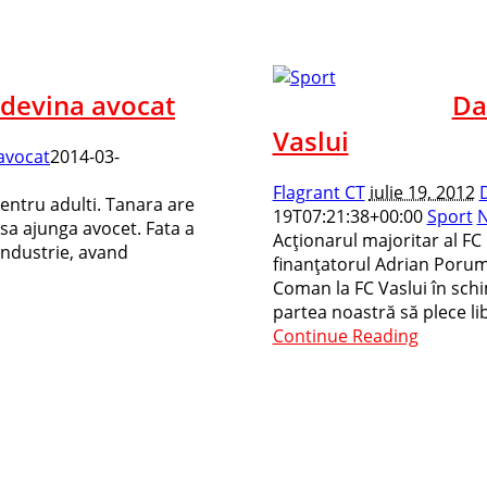
 devina avocat
Da
Vaslui
avocat
2014-03-
Flagrant CT
iulie 19, 2012
pentru adulti. Tanara are
19T07:21:38+00:00
Sport
N
 sa ajunga avocet. Fata a
Acţionarul majoritar al FC
 industrie, avand
finanţatorul Adrian Porum
Coman la FC Vaslui în sch
partea noastră să plece libe
Continue Reading