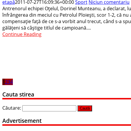
etapă
2011-07-27T16:09:36+00:00
Sport
Niciun comentariu
Antrenorul echipei Oţelul, Dorinel Munteanu, a declarat, lu
înfrângerea din meciul cu Petrolul Ploieşti, scor 1-2, că nu a
compensaţie faţă de ce s-a vorbit anul trecut, când s-a spus 
gălăţeni să câştige titlul de campioană....
Continue Reading
1
2
3
4
Cauta stirea
Căutare:
Advertisement