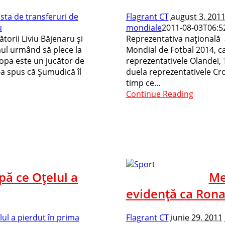
ista de transferuri de
Flagrant CT
august 3, 201
u
mondiale
2011-08-03T06:5
ătorii Liviu Băjenaru şi
Reprezentativa naţională 
ul urmând să plece la
Mondial de Fotbal 2014, car
Popa este un jucător de
reprezentativele Olandei, T
-a spus că Şumudică îl
duela reprezentativele Croaţ
timp ce...
Continue Reading
pă ce Oţelul a
Me
evidenţă ca Ron
ul a pierdut în prima
Flagrant CT
iunie 29, 2011