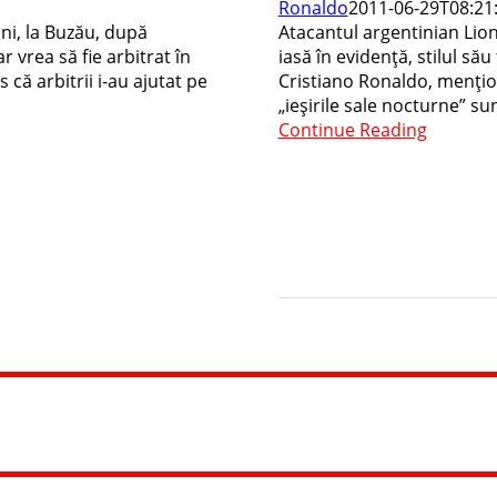
Ronaldo
2011-06-29T08:21
ni, la Buzău, după
Atacantul argentinian Lione
r vrea să fie arbitrat în
iasă în evidenţă, stilul să
că arbitrii i-au ajutat pe
Cristiano Ronaldo, menţion
„ieşirile sale nocturne” sun
Continue Reading