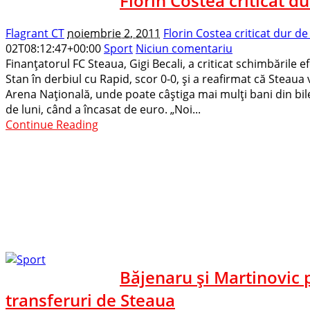
Florin Costea criticat d
Flagrant CT
noiembrie 2, 2011
Florin Costea criticat dur d
02T08:12:47+00:00
Sport
Niciun comentariu
Finanţatorul FC Steaua, Gigi Becali, a criticat schimbările e
Stan în derbiul cu Rapid, scor 0-0, şi a reafirmat că Steaua
Arena Naţională, unde poate câştiga mai mulţi bani din bi
de luni, când a încasat de euro. „Noi...
Continue Reading
Băjenaru şi Martinovic p
transferuri de Steaua