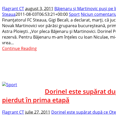
Flagrant CT
august 3, 2011
Băjenaru şi Martinovic puşi pe l
Steaua
2011-08-03T06:53:21+00:00
Sport
Niciun comentari
Finanţatorul FC Steaua, Gigi Becali, a declarat, marţi, că juc
Novak Martinovici vor părăsi gruparea bucureşteană, prim
Astra Ploieşti. „Vor pleca Băjenaru şi Martinovici. Dorinel 
rezervă. Pentru Băjenaru m-am înţeles cu Ioan Niculae, mi
vrea...
Continue Reading
Dorinel este supărat du
pierdut în prima etapă
Flagrant CT
iulie 27, 2011
Dorinel este supărat după ce Oţel