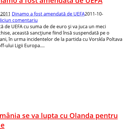
namo a fost amendată de UEFA
 2011
Dinamo a fost amendată de UEFA
2011-10-
iciun comentariu
ă de UEFA cu suma de de euro şi va juca un meci
nchise, această sancţiune fiind însă suspendată pe o
ni, în urma incidentelor de la partida cu Vorskla Poltava
-ului Ligii Europa....
mânia se va lupta cu Olanda pentru
le