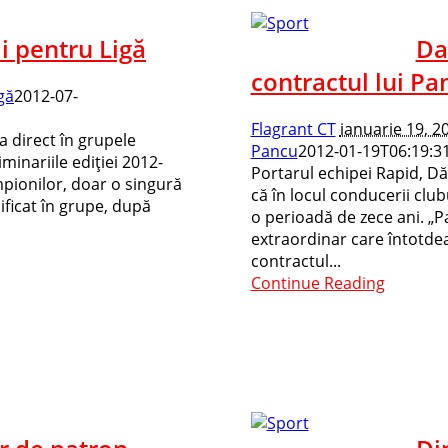
i pentru Ligă
Da
contractul lui Pa
gă
2012-07-
Flagrant CT
ianuarie 19, 2
 direct în grupele
Pancu
2012-01-19T06:19:3
iminariile ediţiei 2012-
Portarul echipei Rapid, Dă
pionilor, doar o singură
că în locul conducerii clu
lificat în grupe, după
o perioadă de zece ani. „P
extraordinar care întotdea
contractul...
Continue Reading