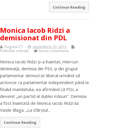
Continue Reading
Monica Iacob Ridzi a
demisionat din PDL
Flagrant CT
septembrie 20, 2012
Politichie centrala
Niciun comentariu
Monica Iacob Ridzi şi-a înaintat, miercuri
dimineaţă, demisia din PDL şi din grupul
parlamentar democrat-liberal urmând să
activeze ca parlamentar independent până la
finalul mandatului, ea afirmând că PDL a
devenit „un partid al dublei măsuri”. Demisia
a fost înaintată de Monica Iacob Ridzi lui
Vasile Blaga. „La sfârştul...
Continue Reading