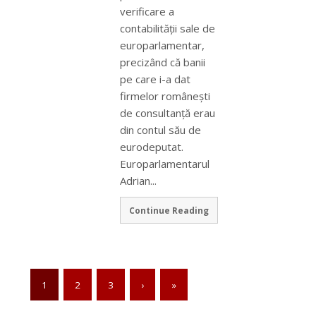
verificare a
contabilităţii sale de
europarlamentar,
precizând că banii
pe care i-a dat
firmelor româneşti
de consultanţă erau
din contul său de
eurodeputat.
Europarlamentarul
Adrian...
Continue Reading
1
2
3
›
»