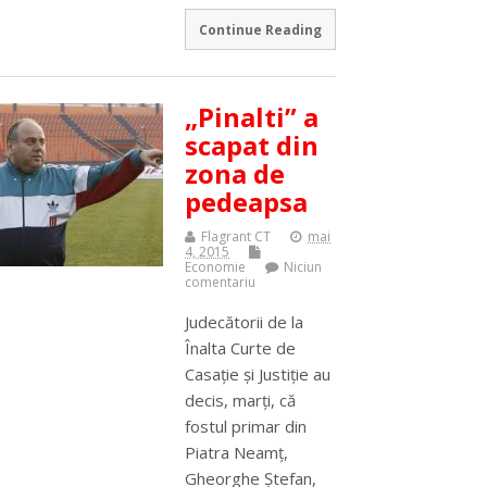
Continue Reading
„Pinalti” a
scapat din
zona de
pedeapsa
Flagrant CT
mai
4, 2015
Economie
Niciun
comentariu
Judecătorii de la
Înalta Curte de
Casaţie şi Justiţie au
decis, marţi, că
fostul primar din
Piatra Neamţ,
Gheorghe Ştefan,