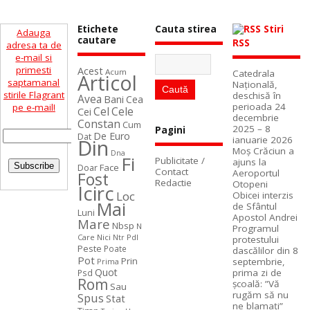
Etichete
Cauta stirea
Stiri
Adauga
cautare
RSS
adresa ta de
e-mail si
primesti
Acest
Acum
Catedrala
Articol
saptamanal
Naţională,
stirile Flagrant
deschisă în
Avea
Bani
Cea
perioada 24
pe e-mail!
Cel
Cele
Cei
decembrie
Constan
Cum
2025 – 8
Pagini
De Euro
Dat
ianuarie 2026
Din
Moș Crăciun a
Dna
Fi
Publicitate /
ajuns la
Face
Doar
Contact
Aeroportul
Fost
Redactie
Otopeni
Icirc
Loc
Obicei interzis
Mai
de Sfântul
Luni
Apostol Andrei
Mare
Nbsp
N
Programul
Care
Nici
Ntr
Pdl
protestului
Peste
Poate
dascălilor din 8
Pot
Prin
septembrie,
Prima
Quot
prima zi de
Psd
Rom
școală: ”Vă
Sau
rugăm să nu
Spus
Stat
ne blamați”