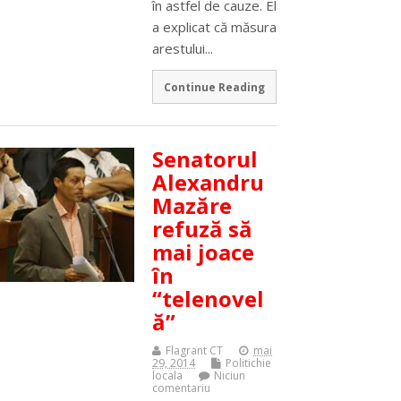
în astfel de cauze. El
a explicat că măsura
arestului...
Continue Reading
Senatorul
Alexandru
Mazăre
refuză să
mai joace
în
“telenovel
ă”
Flagrant CT
mai
29, 2014
Politichie
locala
Niciun
comentariu