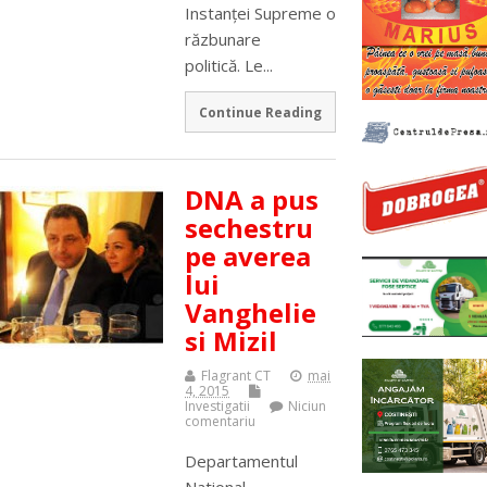
Instanței Supreme o
răzbunare
politică. Le...
Continue Reading
DNA a pus
sechestru
pe averea
lui
Vanghelie
si Mizil
Flagrant CT
mai
4, 2015
Investigatii
Niciun
comentariu
Departamentul