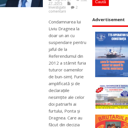
27, 2015
Investigatii
2
comentarii
Advertisement
Condamnarea lui
Liviu Dragnea la
doar un an cu
suspendare pentru
jaful de la
Referendumul din
2012 a stârnit furia
tuturor oamenilor
de bun-simț. Furie
amplificată și de
declarațiile
nesimțite ale celor
doi patriarhi ai
furtului, Ponta și
Dragnea. Care au
făcut din decizia