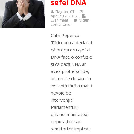
sefei DNA
Flagrant CT
aprilie 12, 2015
Eveniment
Niciun
comentariu
Călin Popescu
Tăriceanu a declarat
că procurorul-șef al
DNA face o confuzie
și că dacă DNA ar
avea probe solide,
ar trimite dosarul în
instanță fără a mai fi
nevoie de
intervenția
Parlamentului
privind imunitatea
deputaților sau
senatorilor implicați