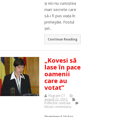
şi nici nu cunoştea
mari secrete care
să-i fi pus viaţa în
primejdie. Fostul
şel...
Continue Reading
„Kovesi să
lase în pace
oamenii
care au
votat”
Flagrant CT
august 22, 2012
Politichie centrala
Niciun comentariu
Premierul Victor