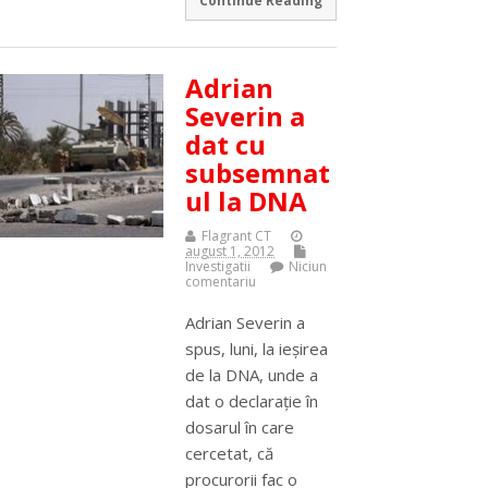
Continue Reading
Adrian
Severin a
dat cu
subsemnat
ul la DNA
Flagrant CT
august 1, 2012
Investigatii
Niciun
comentariu
Adrian Severin a
spus, luni, la ieşirea
de la DNA, unde a
dat o declaraţie în
dosarul în care
cercetat, că
procurorii fac o