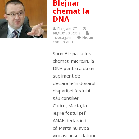
Blejnar
chemat la
DNA
Flagrant CT
august 30, 2012
Investigatii
Niciun
comentariu
Sorin Blejnar a fost
chemat, miercuri, la
DNA pentru a da un
supliment de
declaraţie în dosarul
dispariţiei fostului
său consilier
Codruţ Marta, la
ieşire fostul şef
ANAF declarând
că Marta nu avea
vicii ascunse, datorii