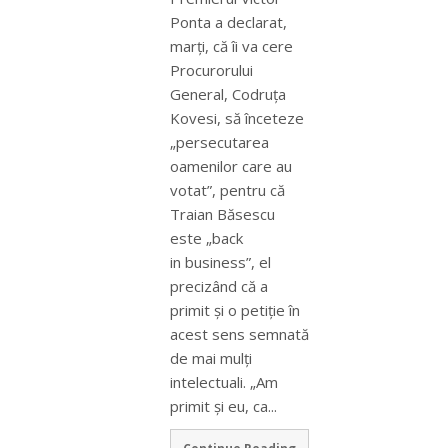
Ponta a declarat,
marţi, că îi va cere
Procurorului
General, Codruţa
Kovesi, să înceteze
„persecutarea
oamenilor care au
votat”, pentru că
Traian Băsescu
este „back
in business”, el
precizând că a
primit şi o petiţie în
acest sens semnată
de mai mulţi
intelectuali. „Am
primit şi eu, ca...