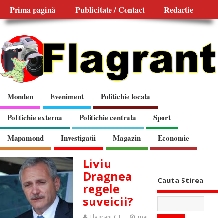
Prima pagină
Publicitate / Contact
Redactie
Monden
Eveniment
Politichie locala
Politichie externa
Politichie centrala
Sport
Mapamond
Investigatii
Magazin
Economie
Liviu
Dragnea
Cauta Stirea
regele
suveicii?
Flagrant CT
mai