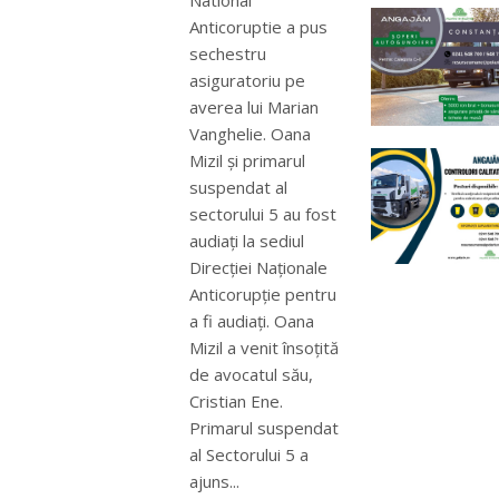
National
Anticoruptie a pus
sechestru
asiguratoriu pe
averea lui Marian
Vanghelie. Oana
Mizil şi primarul
suspendat al
sectorului 5 au fost
audiaţi la sediul
Direcţiei Naţionale
Anticorupţie pentru
a fi audiaţi. Oana
Mizil a venit însoţită
de avocatul său,
Cristian Ene.
Primarul suspendat
al Sectorului 5 a
ajuns...