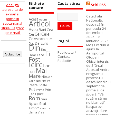
Etichete
Cauta stirea
Adauga
Stiri RSS
cautare
adresa ta de
e-mail si
Catedrala
primesti
Acest
Acum
Naţională,
Articol
saptamanal
deschisă în
stirile Flagrant
perioada 24
Avea
Bani
Cea
pe e-mail!
decembrie
Cel
Cele
Cei
2025 – 8
Constan
Cum
ianuarie 2026
Pagini
De Euro
Dat
Din
Moș Crăciun a
ajuns la
Dna
Fi
Publicitate /
Aeroportul
Face
Doar
Contact
Otopeni
Fost
Redactie
Obicei interzis
Icirc
Loc
de Sfântul
Mai
Apostol Andrei
Luni
Programul
Mare
Nbsp
N
protestului
Care
Nici
Ntr
Pdl
dascălilor din 8
Peste
Poate
septembrie,
Pot
Prin
Prima
prima zi de
Quot
Psd
școală: ”Vă
Rom
rugăm să nu
Sau
ne blamați”
Spus
Stat
Kasparov,
Timp
Ue
Traian
acuzații dure
Urma
Vrea
pentru Trump,