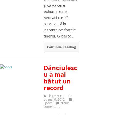
şi că va cere
exhumarea ei.
Avocaţii care îi
reprezintă în
instanţa pe fratele
tinerei, Gilberto...
Continue Reading
Dănciulesc
u a mai
bătut un
record
Flagrant CT
august 9, 2012
Sport
Niciun
comentariu