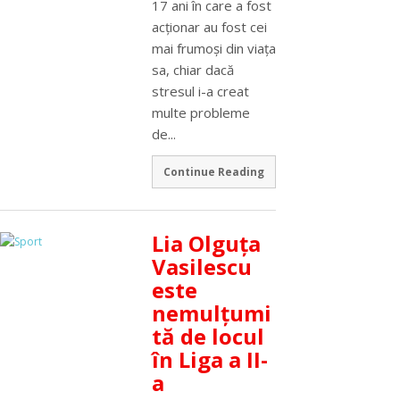
17 ani în care a fost
acţionar au fost cei
mai frumoşi din viaţa
sa, chiar dacă
stresul i-a creat
multe probleme
de...
Continue Reading
Lia Olguţa
Vasilescu
este
nemulţumi
tă de locul
în Liga a II-
a