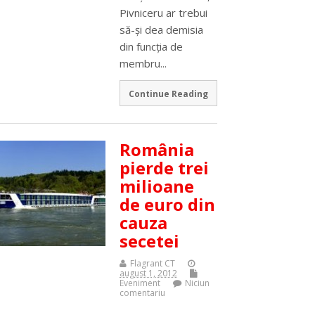
Pivniceru ar trebui
să-şi dea demisia
din funcţia de
membru...
Continue Reading
România
pierde trei
milioane
de euro din
cauza
secetei
Flagrant CT
august 1, 2012
Eveniment
Niciun
comentariu