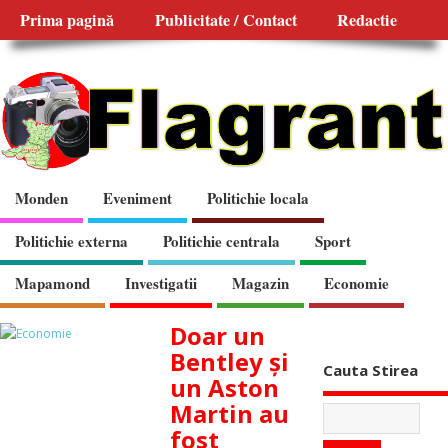
Prima pagină
Publicitate / Contact
Redactie
Monden
Eveniment
Politichie locala
Politichie externa
Politichie centrala
Sport
Mapamond
Investigatii
Magazin
Economie
Doar un
Bentley și
Cauta Stirea
un Aston
Martin au
fost