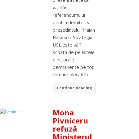
validării
referendumului
pentru demiterea
preşedintelui Traian
Băsescu. Strategia
USL este să îi
scoată de pe listele
electorale
permanente pe toţi
românii plecaţi în...
Continue Reading
Mona
Pivniceru
refuză
Ministerul