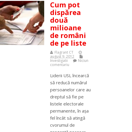
Cum pot
dispărea
două
milioane
de români
de pe liste
Flagrant CT
august 9, 2012
Investigatii
Niciun
comentariu
Liderii USL încearcă
să reducă numărul
persoanelor care au
dreptul să fie pe
listele electorale
permanente, în aşa
fel încât să atingă
cvorumul de
prezenţă necesar