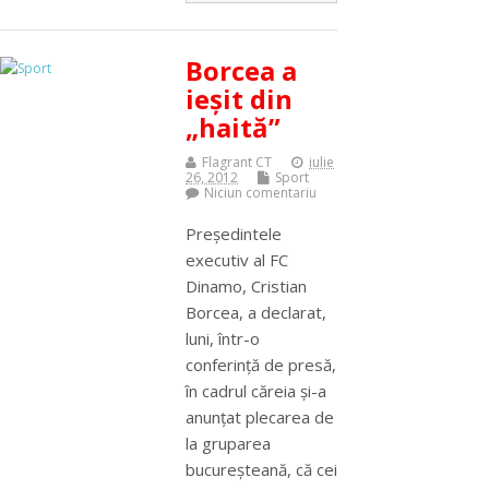
Borcea a
ieşit din
„haită”
Flagrant CT
iulie
26, 2012
Sport
Niciun comentariu
Preşedintele
executiv al FC
Dinamo, Cristian
Borcea, a declarat,
luni, într-o
conferinţă de presă,
în cadrul căreia şi-a
anunţat plecarea de
la gruparea
bucureşteană, că cei