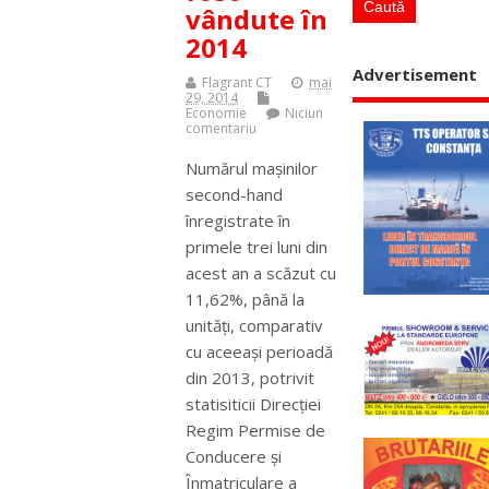
vândute în
2014
Advertisement
Flagrant CT
mai
29, 2014
Economie
Niciun
comentariu
Numărul maşinilor
second-hand
înregistrate în
primele trei luni din
acest an a scăzut cu
11,62%, până la
unităţi, comparativ
cu aceeaşi perioadă
din 2013, potrivit
statisiticii Direcţiei
Regim Permise de
Conducere şi
Înmatriculare a