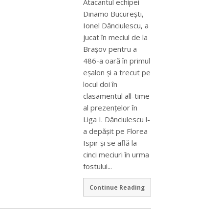
Atacantul echipei
Dinamo Bucureşti,
Ionel Dănciulescu, a
jucat în meciul de la
Braşov pentru a
486-a oară în primul
eşalon şi a trecut pe
locul doi în
clasamentul all-time
al prezenţelor în
Liga I. Dănciulescu l-
a depăşit pe Florea
Ispir şi se află la
cinci meciuri în urma
fostului...
Continue Reading