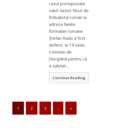
cazul presupusului
salut nazist făcut de
fotbalistul român la
adresa fanilor
formaţiei romane.
Ştefan Radu a fost
deferit, la 19 iunie,
Comisiei de
Disciplină pentru că
a salutat...
Continue Reading
1
2
3
›
»