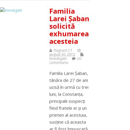
Familia
Larei Şaban
solicită
exhumarea
acesteia
Flagrant CT
august 30, 2012
Investigatii
Un
comentariu
Familia Larei Şaban,
tânăra de 27 de ani
ucisă în urmă cu trei
luni, la Constanţa,
principalii suspecţi
fiind fratele ei şi un
prieten al acestuia,
susţine că aceasta
ar fi fost împuşcată