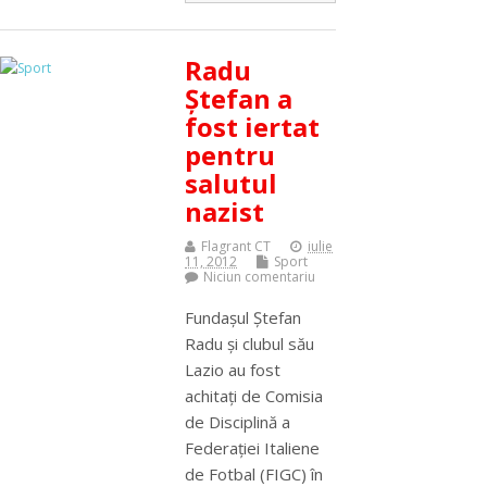
Radu
Ştefan a
fost iertat
pentru
salutul
nazist
Flagrant CT
iulie
11, 2012
Sport
Niciun comentariu
Fundaşul Ştefan
Radu şi clubul său
Lazio au fost
achitaţi de Comisia
de Disciplină a
Federaţiei Italiene
de Fotbal (FIGC) în