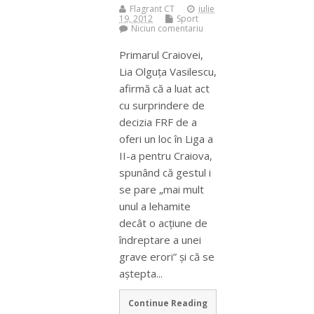
Flagrant CT
iulie
19, 2012
Sport
Niciun comentariu
Primarul Craiovei,
Lia Olguţa Vasilescu,
afirmă că a luat act
cu surprindere de
decizia FRF de a
oferi un loc în Liga a
II-a pentru Craiova,
spunând că gestul i
se pare „mai mult
unul a lehamite
decât o acţiune de
îndreptare a unei
grave erori” şi că se
aştepta...
Continue Reading