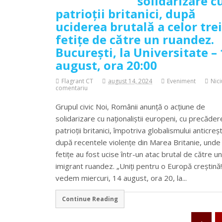
solidarizare c
patrioții britanici, după
uciderea brutală a celor trei
fetițe de către un ruandez.
Bucureşti, la Universitate –
august, ora 20:00
Flagrant CT
august 14, 2024
Eveniment
Nic
comentariu
Grupul civic Noi, Românii anunță o acțiune de
solidarizare cu naționaliștii europeni, cu precăder
patrioții britanici, împotriva globalismului anticreșt
după recentele violențe din Marea Britanie, unde
fetițe au fost ucise într-un atac brutal de către un
imigrant ruandez. „Uniți pentru o Europă creștină
vedem miercuri, 14 august, ora 20, la...
Continue Reading