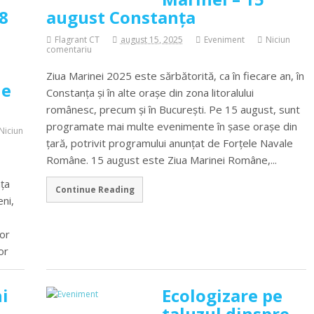
 8
august Constanța
Flagrant CT
august 15, 2025
Eveniment
Niciun
comentariu
Ziua Marinei 2025 este sărbătorită, ca în fiecare an, în
ne
Constanța și în alte orașe din zona litoralului
românesc, precum și în București. Pe 15 august, sunt
programate mai multe evenimente în șase orașe din
Niciun
țară, potrivit programului anunțat de Forțele Navale
Române. 15 august este Ziua Marinei Române,...
ața
Continue Reading
ni,
lor
or
hi
Ecologizare pe
ă
taluzul dinspre