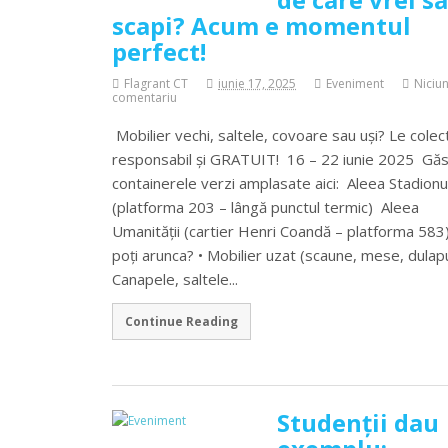
scapi? Acum e momentul
perfect!
Flagrant CT
iunie 17, 2025
Eveniment
Niciu
comentariu
Mobilier vechi, saltele, covoare sau uși? Le cole
responsabil și GRATUIT! 16 – 22 iunie 2025 Găs
containerele verzi amplasate aici: Aleea Stadionu
(platforma 203 – lângă punctul termic) Aleea
Umanității (cartier Henri Coandă – platforma 583
poți arunca? • Mobilier uzat (scaune, mese, dulapu
Canapele, saltele...
Continue Reading
Studenții dau