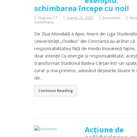
exemplu:
schimbarea începe cu noi!
Flagrant CT
martie 26, 2025
Eveniment
Nici
comentariu
De Ziua Mondială a Apei, tinerii din Liga Studențilo
Universității „Ovidius” din Constanța au arătat că
responsabilitatea față de mediu înseamnă fapte,
doar intenții! Cu energie și responsabilitate, aceșt
transformat Stadionul Badea Cârțan într-un spați
curat și mai primitor, adunând deșeurile lăsate în
de...
Continue Reading
Acțiune de