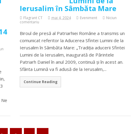
u
Lumini de la
Ierusalim în Sâmbăta Mare
Flagrant CT
mai 4, 2024
Eveniment
Niciun
comentariu
 14
Biroul de presă al Patriarhiei Române a transmis un
comunicat referitor la Aducerea Sfintei Lumini de la
Ierusalim în Sâmbăta Mare: „Tradiția aducerii Sfintei
iun
Lumini de la Ierusalim, inaugurată de Părintele
Patriarh Daniel în anul 2009, continuă și în acest an.
Sfânta Lumină va fi adusă de la Ierusalim,...
e
in,
Continue Reading
 3
! Ne