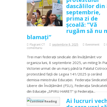
dascălilor din
septembrie,
prima zi de
școală: ”Vă
rugăm să nu 
blamați”
Flagrant CT
septembrie 8, 2025
Eveniment
comentariu
Trei mari federații sindicale din învățământ vor
organiza luni, 8 septembrie 2025, un miting în Pi
Victoriei urmat de un marș până la Palatul Cotroce
protestând față de Legea 141/2025 și cerând
demisia ministrului Educației. Federația Sindicate
Libere din Învățământ (FSLI), Federația Sindicatel
din Educație „SPIRU HARET” și Federația...
Ai lucruri vec
Continue Reading
de care vrei s