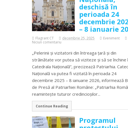
deschisă în
perioada 24
decembrie 20
– 8 ianuarie 2
Flagrant CT
decembrie 25, 2025
Eveniment
Niciun comentariu
„Pelerinii şi vizitatorii din întreaga ţară şi din
străinătate vor putea să viziteze şi să se închine 
Catedrala Naţională”, precizează Patriarhia. Cate
Naţională va putea fi vizitată în perioada 24
decembrie 2025 – 8 ianuarie 2026, informează Bi
de Presă al Patriarhiei Române: „Patriarhia Rom
reaminteşte tuturor credincioşilor...
Continue Reading
Programul
protestului