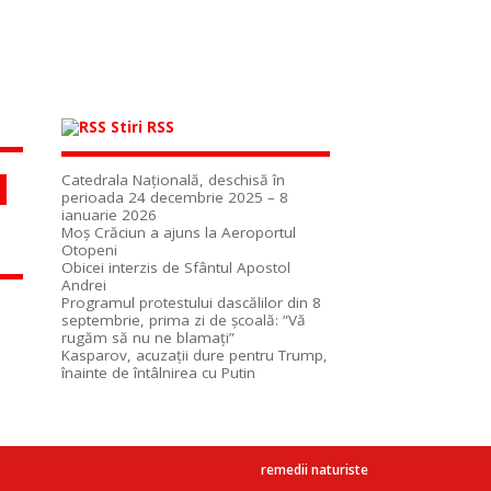
Stiri RSS
Catedrala Naţională, deschisă în
perioada 24 decembrie 2025 – 8
ianuarie 2026
Moș Crăciun a ajuns la Aeroportul
Otopeni
Obicei interzis de Sfântul Apostol
Andrei
Programul protestului dascălilor din 8
septembrie, prima zi de școală: ”Vă
rugăm să nu ne blamați”
Kasparov, acuzații dure pentru Trump,
înainte de întâlnirea cu Putin
remedii naturiste