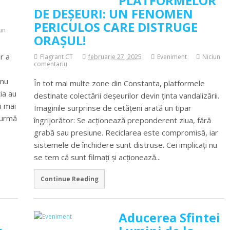
PLATFORMELOR
DE DEȘEURI: UN FENOMEN
PERICULOS CARE DISTRUGE
un
ORAȘUL!
r a
Flagrant CT
februarie 27, 2025
Eveniment
Niciun
comentariu
 nu
În tot mai multe zone din Constanta, platformele
ia au
destinate colectării deșeurilor devin ținta vandalizării.
u mai
Imaginile surprinse de cetățeni arată un tipar
 urmă
îngrijorător: Se acționează preponderent ziua, fără
grabă sau presiune. Reciclarea este compromisă, iar
sistemele de închidere sunt distruse. Cei implicați nu
se tem că sunt filmați și acționează...
Continue Reading
Aducerea Sfintei