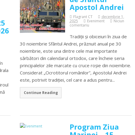
Apostol Andrei
Flagrant CT
decembrie 1,
25
2025
Eveniment
Niciun
comentariu
026
Tradiții și obiceiuri în ziua de
30 noiembrie Sfântul Andrei, prăznuit anual pe 30
noiembrie, este una dintre cele mai importante
sărbători din calendarul ortodox, care încheie seria
în
principalelor zile marcate cu cruce roșie din noiembrie.
drala
Considerat „Ocrotitorul românilor”, Apostolul Andrei
este, potrivit tradiției, cel care a adus pentru...
roul
ână
Continue Reading
Program Ziua
Marinei – 15