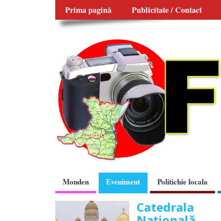
Prima pagină
Publicitate / Contact
Monden
Eveniment
Politichie locala
Catedrala
Naţională,