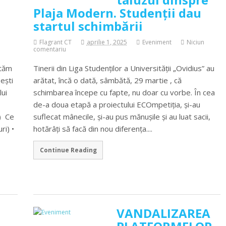
Plaja Modern. Studenții dau
startul schimbării
n
Flagrant CT
aprilie 1, 2025
Eveniment
Niciun
comentariu
ctăm
Tinerii din Liga Studenților a Universității „Ovidius” au
ești
arătat, încă o dată, sâmbătă, 29 martie , că
lui
schimbarea începe cu fapte, nu doar cu vorbe. În cea
de-a doua etapă a proiectului ECOmpetiția, și-au
) Ce
suflecat mânecile, și-au pus mănușile și au luat sacii,
ri) •
hotărâți să facă din nou diferența....
Continue Reading
VANDALIZAREA