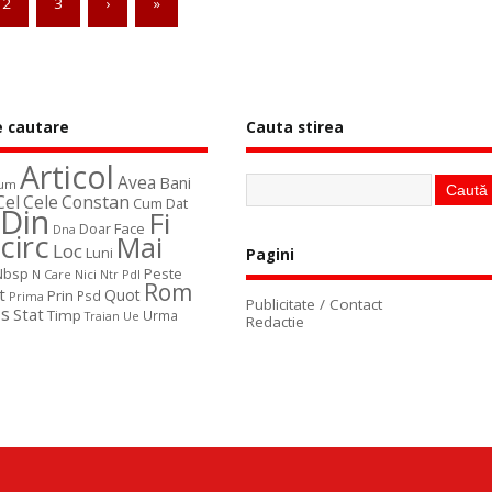
2
3
›
»
e cautare
Cauta stirea
Articol
Avea
Bani
um
Cel
Cele
Constan
Cum
Dat
Din
Fi
Face
Doar
Dna
Icirc
Mai
Loc
Luni
Pagini
Nbsp
Peste
N Care
Nici
Ntr
Pdl
Rom
t
Quot
Prin
Psd
Prima
Publicitate / Contact
s
Stat
Timp
Urma
Ue
Traian
Redactie