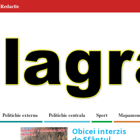
Redactie
Politichie externa
Politichie centrala
Sport
Mapamon
Obicei interzis
de Sfântul