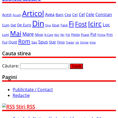
Articol
Avea
Cel
Cele
Constan
Acest
Bani
Cea
Cei
Acum
Din
Icirc
Fi
Fost
Loc
De Euro
Cum
Dat
Face
Doar
Dna
Mai
Mare
Pot
Luni
Nbsp
Peste
Prin
Poate
N Care
Nici
Ntr
Pdl
Prima
Rom
Spus
Quot
Stat
Sau
Timp
Psd
Urma
Ue
Vrea
Traian
Cauta stirea
Căutare:
Pagini
Publicitate / Contact
Redactie
Stiri RSS