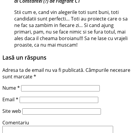
al Constantei (?) de Flagrant CT
Stii cum e, cand vin alegerile toti sunt buni, toti
candidatii sunt perfecti… Toti au proiecte care o sa
ne fac sa zambim in fiecare zi… Si cand ajung
primari, pam, nu se face nimic si se fura totul, mai
ales daca il cheama boroianu!!! Sa ne lase cu vrajeli
proaste, ca nu mai muscam!
Lasă un răspuns
Adresa ta de email nu va fi publicată.
Câmpurile necesare
sunt marcate
*
Nume
*
Email
*
Site web
Comentariu