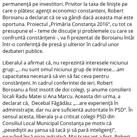
permanenţă pe investitori. Privitor la taxa de linişte pe
care o plătesc agenţii economici constanteni, Robert
Boroianu a declarat că se va gândi dacă aceasta mai este
oportuna. Proiectul „Primăria Constanţa 2016“, cu tot ce
presupune el – teme de discuţie şi problemele cu care se
confruntă constănţenii -, va fi prezentat de Boroianu întâi
într-o conferinţă de presă şi ulterior în cadrul unor
dezbateri publice.
Liberalul a afirmat că, nu reprezintă interesele niciunui
grup: „…nu sunt omul niciunui grup de interese….am
capacitatea necesară să vin să fac ceva pentru
constănţeni. In cadrul conferintei de ieri, Robert
Boroianu a fost insotit de doi colegi, şi anume consilierii
locali Radu Matei si Ana Marcu. Aceasta din urma, a
declarat că, Decebal Făgădău: „…are experienţă în
administraţie, dar nu are suficientă autoritate în PSD“. În
sensul acesta, liberala şi-a criticat colegii PSD din
Consiliul Local Municipal Constanţa pe motiv că
„pesediştii au şansa să tacă şi să pară inteligenţi“,
neavând însă nicio iniţiativă. Mai transant a fost, Robert