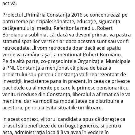
activă.
Proiectul „Primăria Constanţa 2016 se concentrează pe
patru teme principale: sănătate, educaţie, siguranţa
cetăţeanului şi mediu. Referitor la mediu, Robert
Boroianu a subliniat că, dacă va deveni primar, va pastra
statutul spatiilor verzi chiar daca acestea sunt sau vor fi
retrocedate. „Îl vom retroceda doar dacă acel spaţiu
verde va rămâne aşa“, a mentionat Robert Boroianu.
Pe de altă parte, co-preşedintele Organizaţiei Municipale
a PNL Constanţa a menţionat că piesa de baza a
proiectului său pentru Constanţa va fi reprezentaat de
investiţii, inexistente pana in prezent. In ceea ce priveste
pachetele cu alimente pe care le primesc pensionarii cu
venituri reduse din Constanţa, liberalul a afirmat că le va
mentine, dar va modifica modalitatea de distribuire a
acestora, pentru a evita situatiile umilitoare.
In acest context, viitorul candidat a spus că doreşte ca
orasul să beneficieze de un buget generos, si pentru
asta, administraţia locală îi va avea în vedere în