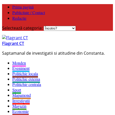
Prima pagină
Publicitate / Contact
Redactie
Selectează categoria:
Flagrant CT
Saptamanal de investigatii si atitudine din Constanta.
Monden
Eveniment
Politichie locala
Politichie externa
Politichie centrala
Sport
Mapamond
Investigatii
Magazin
Economie