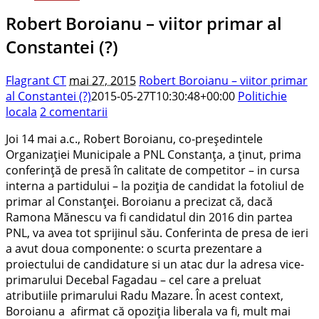
Robert Boroianu – viitor primar al
Constantei (?)
Flagrant CT
mai 27, 2015
Robert Boroianu – viitor primar
al Constantei (?)
2015-05-27T10:30:48+00:00
Politichie
locala
2 comentarii
Joi 14 mai a.c., Robert Boroianu, co-preşedintele
Organizaţiei Municipale a PNL Constanţa, a ţinut, prima
conferinţă de presă în calitate de competitor – in cursa
interna a partidului – la poziţia de candidat la fotoliul de
primar al Constanţei. Boroianu a precizat că, dacă
Ramona Mănescu va fi candidatul din 2016 din partea
PNL, va avea tot sprijinul său. Conferinta de presa de ieri
a avut doua componente: o scurta prezentare a
proiectului de candidature si un atac dur la adresa vice-
primarului Decebal Fagadau – cel care a preluat
atributiile primarului Radu Mazare. În acest context,
Boroianu a afirmat că opoziţia liberala va fi, mult mai