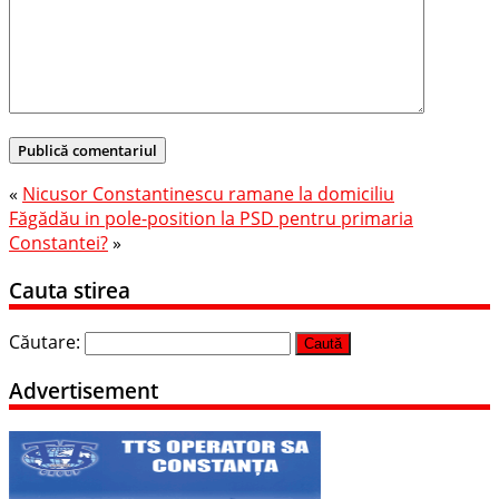
«
Nicusor Constantinescu ramane la domiciliu
Făgădău in pole-position la PSD pentru primaria
Constantei?
»
Cauta stirea
Căutare:
Advertisement