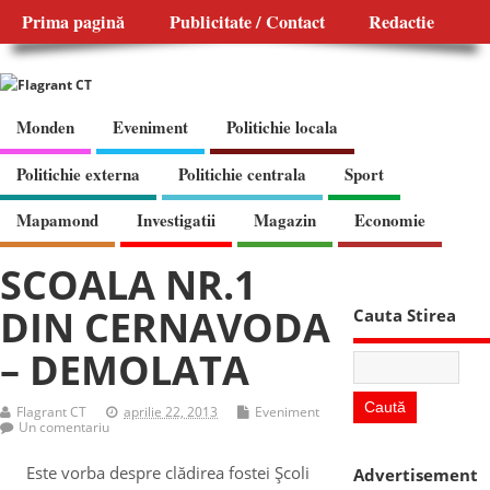
Prima pagină
Publicitate / Contact
Redactie
Monden
Eveniment
Politichie locala
Politichie externa
Politichie centrala
Sport
Mapamond
Investigatii
Magazin
Economie
SCOALA NR.1
DIN CERNAVODA
Cauta Stirea
– DEMOLATA
Flagrant CT
aprilie 22, 2013
Eveniment
Un comentariu
Este vorba despre clădirea fostei Şcoli
Advertisement