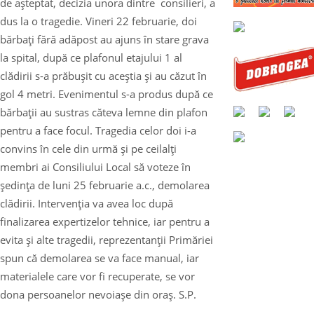
de aşteptat, decizia unora dintre consilieri, a
dus la o tragedie. Vineri 22 februarie, doi
bărbaţi fără adăpost au ajuns în stare grava
la spital, după ce plafonul etajului 1 al
clădirii s-a prăbuşit cu aceştia şi au căzut în
gol 4 metri. Evenimentul s-a produs după ce
bărbaţii au sustras căteva lemne din plafon
pentru a face focul. Tragedia celor doi i-a
convins în cele din urmă şi pe ceilalţi
membri ai Consiliului Local să voteze în
şedinţa de luni 25 februarie a.c., demolarea
clădirii. Intervenţia va avea loc după
finalizarea expertizelor tehnice, iar pentru a
evita şi alte tragedii, reprezentanţii Primăriei
spun că demolarea se va face manual, iar
materialele care vor fi recuperate, se vor
dona persoanelor nevoiaşe din oraş. S.P.