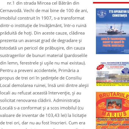
nr.1 din strada Mircea cel Bătrân din
Cernavodă. Vechi de mai bine de 100 de ani,
imobilul construit în 1907, s-a transformat
dintr-o instituţie de învăţământ, într-o ruină
prăduită de hoţi. Din aceste cauze, clădirea
prezenta un avansat grad de degradare şi
totodată un pericol de prăbuşire, din cauza
sustragerilor de bunuri material (pardoselile
din lemn, ferestrele şi uşile nu mai existau).
Pentru a preveni accidentele, Primăria a
propus de trei ori în şedinţele de Consiliu
Local demolarea ruinei, însă unii dintre aleşii
locali au refuzat această întervenţie, şi au
solicitat renovarea clădirii. Administraţia
Locală s-a conformat şi a scos imobilul (cu
valoare de inventar de 103,43 lei) la licitaţie
de trei ori, dar nu au fost înscrieri. Cum era