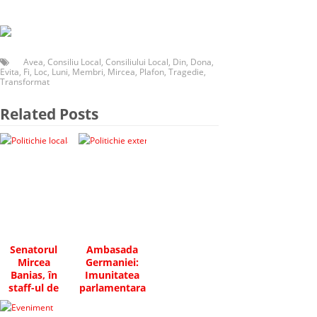
Avea
,
Consiliu Local
,
Consiliului Local
,
Din
,
Dona
,
Evita
,
Fi
,
Loc
,
Luni
,
Membri
,
Mircea
,
Plafon
,
Tragedie
,
Transformat
Related Posts
Senatorul
Ambasada
Mircea
Germaniei:
Banias, în
Imunitatea
staff-ul de
parlamentara
fuziune P.C. –
nu trebuie
P.L.R.
folosita