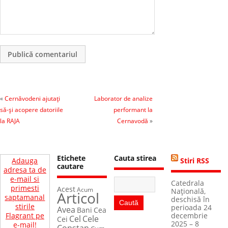
«
Cernăvodeni ajutaţi
Laborator de analize
să-şi acopere datoriile
performant la
la RAJA
Cernavodă
»
Etichete
Cauta stirea
Adauga
Stiri RSS
cautare
adresa ta de
e-mail si
Catedrala
primesti
Acest
Acum
Naţională,
Articol
saptamanal
deschisă în
stirile
perioada 24
Avea
Bani
Cea
Flagrant pe
decembrie
Cel
Cele
Cei
2025 – 8
e-mail!
Constan