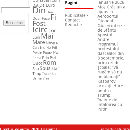
Cum
ianuarie 2026
Pagini
De Euro
Dat
Din
Moș Crăciun a
ajuns la
Dna
Fi
Publicitate /
Aeroportul
Face
Doar
Contact
Otopeni
Fost
Redactie
Obicei interzis
Icirc
Loc
de Sfântul
Mai
Apostol
Luni
Andrei
Mare
Nbsp
N
Programul
Care
Nici
Ntr
Pdl
protestului
Pot
Peste
Poate
dascălilor din
Prin
Psd
Prima
8 septembrie,
Rom
prima zi de
Quot
școală: ”Vă
Spus
Stat
Sau
rugăm să nu
Timp
Ue
Traian
ne blamați”
Urma
Vrea
Kasparov,
acuzații dure
pentru
Trump,
înainte de
întâlnirea cu
Putin
Drepturi de autor; 2026. Flagrant CT
remedii naturiste