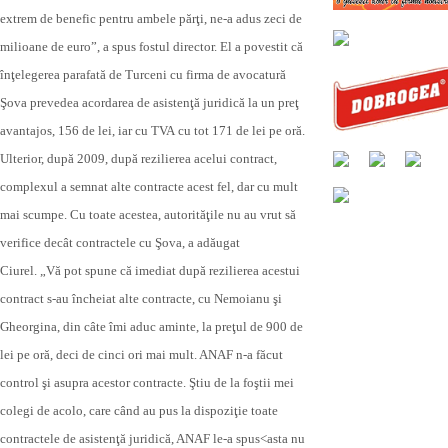
extrem de benefic pentru ambele părţi, ne-a adus zeci de
milioane de euro”, a spus fostul director. El a povestit că
înţelegerea parafată de Turceni cu firma de avocatură
Şova prevedea acordarea de asistenţă juridică la un preţ
avantajos, 156 de lei, iar cu TVA cu tot 171 de lei pe oră.
Ulterior, după 2009, după rezilierea acelui contract,
complexul a semnat alte contracte acest fel, dar cu mult
mai scumpe. Cu toate acestea, autorităţile nu au vrut să
verifice decât contractele cu Şova, a adăugat
Ciurel. „Vă pot spune că imediat după rezilierea acestui
contract s-au încheiat alte contracte, cu Nemoianu şi
Gheorgina, din câte îmi aduc aminte, la preţul de 900 de
lei pe oră, deci de cinci ori mai mult. ANAF n-a făcut
control şi asupra acestor contracte. Ştiu de la foştii mei
colegi de acolo, care când au pus la dispoziţie toate
contractele de asistenţă juridică, ANAF le-a spus<asta nu