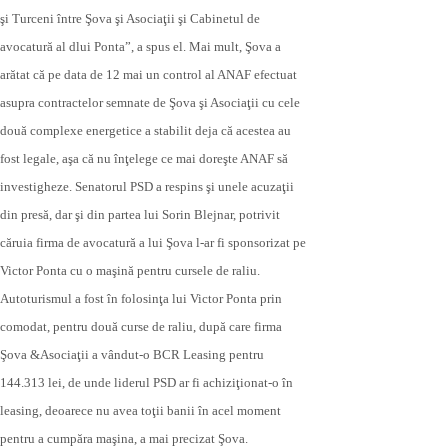
şi Turceni între Şova şi Asociaţii şi Cabinetul de
avocatură al dlui Ponta”, a spus el. Mai mult, Şova a
arătat că pe data de 12 mai un control al ANAF efectuat
asupra contractelor semnate de Şova şi Asociaţii cu cele
două complexe energetice a stabilit deja că acestea au
fost legale, aşa că nu înţelege ce mai doreşte ANAF să
investigheze. Senatorul PSD a respins şi unele acuzaţii
din presă, dar şi din partea lui Sorin Blejnar, potrivit
căruia firma de avocatură a lui Şova l-ar fi sponsorizat pe
Victor Ponta cu o maşină pentru cursele de raliu.
Autoturismul a fost în folosinţa lui Victor Ponta prin
comodat, pentru două curse de raliu, după care firma
Şova &Asociaţii a vândut-o BCR Leasing pentru
144.313 lei, de unde liderul PSD ar fi achiziţionat-o în
leasing, deoarece nu avea toţii banii în acel moment
pentru a cumpăra maşina, a mai precizat Şova.