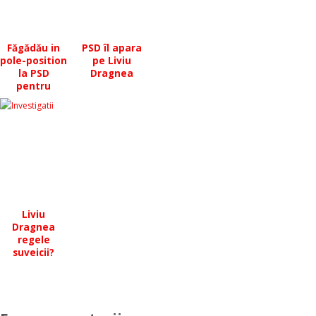
Făgădău in
PSD îl apara
pole-position
pe Liviu
la PSD
Dragnea
pentru
primaria
Constantei?
Liviu
Dragnea
regele
suveicii?