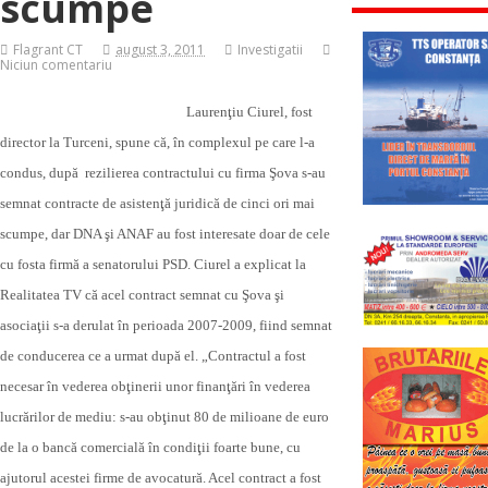
scumpe
Flagrant CT
august 3, 2011
Investigatii
Niciun comentariu
Laurenţiu Ciurel, fost
director la Turceni, spune că, în complexul pe care l-a
condus, după rezilierea contractului cu firma Şova s-au
semnat contracte de asistenţă juridică de cinci ori mai
scumpe, dar DNA şi ANAF au fost interesate doar de cele
cu fosta firmă a senatorului PSD. Ciurel a explicat la
Realitatea TV că acel contract semnat cu Şova şi
asociaţii s-a derulat în perioada 2007-2009, fiind semnat
de conducerea ce a urmat după el. „Contractul a fost
necesar în vederea obţinerii unor finanţări în vederea
lucrărilor de mediu: s-au obţinut 80 de milioane de euro
de la o bancă comercială în condiţii foarte bune, cu
ajutorul acestei firme de avocatură. Acel contract a fost