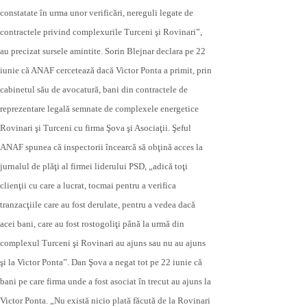
constatate în urma unor verificări, nereguli legate de
contractele privind complexurile Turceni şi Rovinari”,
au precizat sursele amintite. Sorin Blejnar declara pe 22
iunie că ANAF cercetează dacă Victor Ponta a primit, prin
cabinetul său de avocatură, bani din contractele de
reprezentare legală semnate de complexele energetice
Rovinari şi Turceni cu firma Şova şi Asociaţii. Şeful
ANAF spunea că inspectorii încearcă să obţină acces la
jurnalul de plăţi al firmei liderului PSD, „adică toţi
clienţii cu care a lucrat, tocmai pentru a verifica
tranzacţiile care au fost derulate, pentru a vedea dacă
acei bani, care au fost rostogoliţi până la urmă din
complexul Turceni şi Rovinari au ajuns sau nu au ajuns
şi la Victor Ponta”. Dan Şova a negat tot pe 22 iunie că
bani pe care firma unde a fost asociat în trecut au ajuns la
Victor Ponta. „Nu există nicio plată făcută de la Rovinari