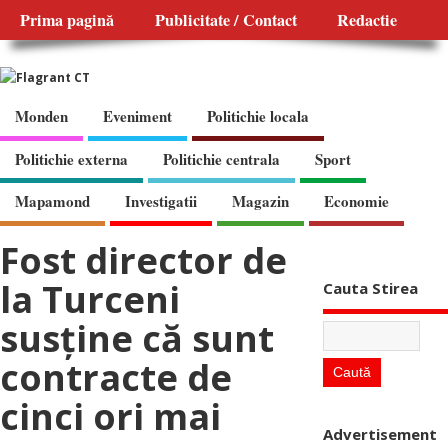
Prima pagină
Publicitate / Contact
Redactie
Monden
Eveniment
Politichie locala
Politichie externa
Politichie centrala
Sport
Mapamond
Investigatii
Magazin
Economie
Fost director de
la Turceni
Cauta Stirea
susţine că sunt
contracte de
cinci ori mai
Advertisement