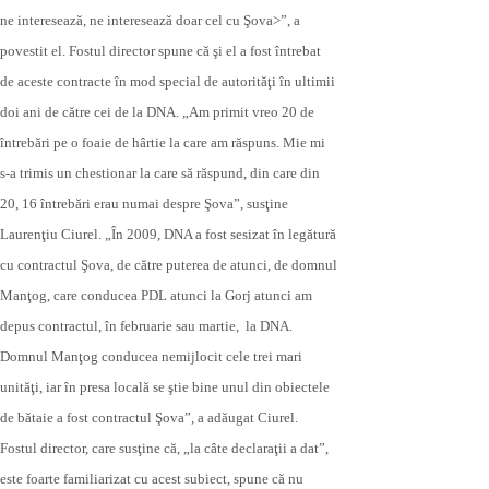
ne interesează, ne interesează doar cel cu Şova>”, a
povestit el. Fostul director spune că şi el a fost întrebat
de aceste contracte în mod special de autorităţi în ultimii
doi ani de către cei de la DNA. „Am primit vreo 20 de
întrebări pe o foaie de hârtie la care am răspuns. Mie mi
s-a trimis un chestionar la care să răspund, din care din
20, 16 întrebări erau numai despre Şova”, susţine
Laurenţiu Ciurel. „În 2009, DNA a fost sesizat în legătură
cu contractul Şova, de către puterea de atunci, de domnul
Manţog, care conducea PDL atunci la Gorj atunci am
depus contractul, în februarie sau martie, la DNA.
Domnul Manţog conducea nemijlocit cele trei mari
unităţi, iar în presa locală se ştie bine unul din obiectele
de bătaie a fost contractul Şova”, a adăugat Ciurel.
Fostul director, care susţine că, „la câte declaraţii a dat”,
este foarte familiarizat cu acest subiect, spune că nu