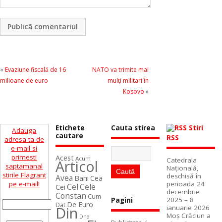
«
Evaziune fiscală de 16
NATO va trimite mai
milioane de euro
mulţi militari în
Kosovo
»
Etichete
Cauta stirea
Stiri
Adauga
cautare
RSS
adresa ta de
e-mail si
primesti
Acest
Acum
Catedrala
Articol
saptamanal
Naţională,
stirile Flagrant
deschisă în
Avea
Bani
Cea
perioada 24
pe e-mail!
Cel
Cele
Cei
decembrie
Constan
Cum
2025 – 8
Pagini
De Euro
Dat
ianuarie 2026
Din
Moș Crăciun a
Dna