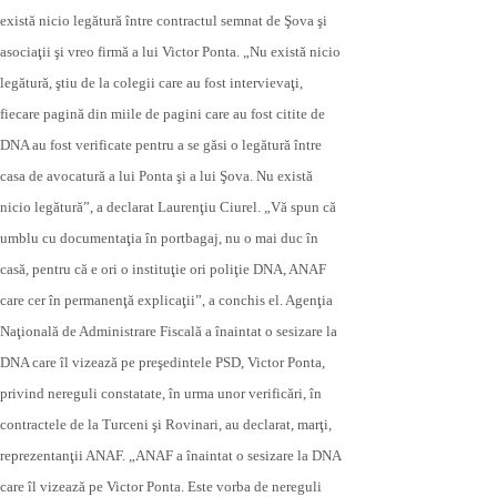
există nicio legătură între contractul semnat de Şova şi
asociaţii şi vreo firmă a lui Victor Ponta. „Nu există nicio
legătură, ştiu de la colegii care au fost intervievaţi,
fiecare pagină din miile de pagini care au fost citite de
DNA au fost verificate pentru a se găsi o legătură între
casa de avocatură a lui Ponta şi a lui Şova. Nu există
nicio legătură”, a declarat Laurenţiu Ciurel. „Vă spun că
umblu cu documentaţia în portbagaj, nu o mai duc în
casă, pentru că e ori o instituţie ori poliţie DNA, ANAF
care cer în permanenţă explicaţii”, a conchis el. Agenţia
Naţională de Administrare Fiscală a înaintat o sesizare la
DNA care îl vizează pe preşedintele PSD, Victor Ponta,
privind nereguli constatate, în urma unor verificări, în
contractele de la Turceni şi Rovinari, au declarat, marţi,
reprezentanţii ANAF. „ANAF a înaintat o sesizare la DNA
care îl vizează pe Victor Ponta. Este vorba de nereguli