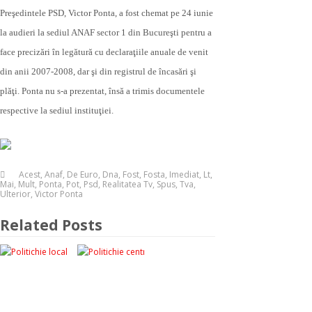
Preşedintele PSD, Victor Ponta, a fost chemat pe 24 iunie
la audieri la sediul ANAF sector 1 din Bucureşti pentru a
face precizări în legătură cu declaraţiile anuale de venit
din anii 2007-2008, dar şi din registrul de încasări şi
plăţi. Ponta nu s-a prezentat, însă a trimis documentele
respective la sediul instituţiei.
Acest
,
Anaf
,
De Euro
,
Dna
,
Fost
,
Fosta
,
Imediat
,
Lt
,
Mai
,
Mult
,
Ponta
,
Pot
,
Psd
,
Realitatea Tv
,
Spus
,
Tva
,
Ulterior
,
Victor Ponta
Related Posts