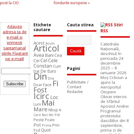
post la CIO
fondurile europene
»
Etichete
Cauta stirea
Stiri
Adauga
cautare
RSS
adresa ta de
e-mail si
primesti
Acest
Acum
Catedrala
Articol
saptamanal
Naţională,
stirile Flagrant
deschisă în
Avea
Bani
Cea
perioada 24
pe e-mail!
Cel
Cele
Cei
decembrie
Constan
Cum
2025 – 8
Pagini
De Euro
Dat
ianuarie 2026
Din
Moș Crăciun a
Dna
Fi
Publicitate /
ajuns la
Face
Doar
Contact
Aeroportul
Fost
Redactie
Otopeni
Icirc
Loc
Obicei interzis
Mai
de Sfântul
Luni
Apostol Andrei
Mare
Nbsp
N
Programul
Care
Nici
Ntr
Pdl
protestului
Peste
Poate
dascălilor din 8
Pot
Prin
septembrie,
Prima
Quot
prima zi de
Psd