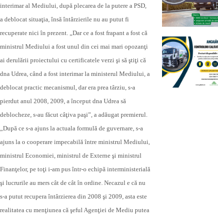
interimar al Mediului, după plecarea de la putere a PSD,
a deblocat situaţia, însă întârzierile nu au putut fi
recuperate nici în prezent. „Dar ce a fost frapant a fost că
ministrul Mediului a fost unul din cei mai mari opozanţi
ai derulării proiectului cu certificatele verzi şi să ştiţi că
dna Udrea, când a fost interimar la ministerul Mediului, a
deblocat practic mecanismul, dar era prea târziu, s-a
pierdut anul 2008, 2009, a început dna Udrea să
deblocheze, s-au făcut câţiva paşi”, a adăugat premierul.
„După ce s-a ajuns la actuala formulă de guvernare, s-a
ajuns la o cooperare impecabilă între ministrul Mediului,
ministrul Economiei, ministrul de Externe şi ministrul
Finanţelor, pe toţi i-am pus într-o echipă interministerială
şi lucrurile au mers cât de cât în ordine. Necazul e că nu
s-a putut recupera întârzierea din 2008 şi 2009, asta este
realitatea cu menţiunea că şeful Agenţiei de Mediu putea