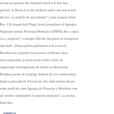
să mai recupereze din întârzieri dacă ar fi fost mai
prezent, la Bonn şi la alte întâlniri unde s-au luat aceste
decizii, cu studiile de specialitate”, a mai susţinut Emil
Boc. Cât despre Iosif Nagy, fostul preşedinte al Agenţiei
Naţionale pentru Protecţia Mediului (ANPM), Boc a spus
că a „moştenit” o situaţie dificilă, dar putea să recupereze
mai mult. „Partea plină a paharului ar fi aceea că
România nu a pierdut încă aceste certificate, doar
sunt suspendate şi dacă aceste studii cerute de
organizaţii internaţionale de mediu se efectuează,
România poate să recâştige dreptul de a le comercializa
după o perioadă de 4-6 luni de zile când trebuie făcute
nişte studii de către Agenţia de Protecţie a Mediului care
să certifice standardele în materia mediului”, a conchis
Emil Boc.