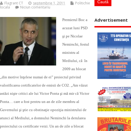
Flagrant CT
septembrie 1, 2011
Politichie
locala
Niciun comentariu
Advertisement
Premierul Boc a
acuzat luni PSD
şi pe Nicolae
Nemirschi, fostul
ministru al
Mediului, că în
2009 au blocat
„din motive înţelese numai de ei” proiectul privind
valorificarea certificatelor de emisii de CO2. „Am văzut
astăzi nişte critici ale lui Victor Ponta şi mă mir că Victor
Ponta… care a fost pentru un an de zile membru al
Guvernului şi ştie cu obstinaţie opoziţia ministrului de
atunci al Mediului, a domnului Nemirschi la derularea
proiectului cu certificate verzi. Un an de zile a blocat