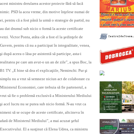
acest ministru derularea acestor proiecte fără să facă
nimic. PSD la acea vreme, din motive înţelese numai de
ei, pentru că a fost până la urmă o strategie de partid, nu
au dat drumul sub nicio o formă la aceste certificate
verzi. Victor Ponta, atâta cât a fost el la şedinţele de
Guvern, pentru că nu a participat în integralitate, venea,
şi după aceea o lăsa pe asistentă să participe, asta-i
realitatea pe care am avut-o un an de zile”, a spus Boc, la
B1 TV. „E bine să dea el explicaţiile, Nemirschi. Pur şi
simplu nu a vrut să semneze niciun act de colaborare cu
Ministerul Economiei, care trebuia să fie partenerul, a
vrut să fie o problemă exclusivă a Ministerului Mediului
şi acel lucru nu se putea sub nicio formă. N-au vrut ca
nimeni să se ocupe de aceste certificate, altcineva în
afară de Ministerul Mediului”, a mai acuzat şeful
Executivului. El a susţinut că Elena Udrea, ca ministru