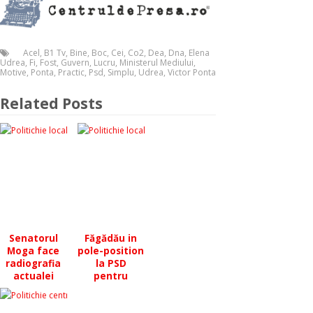
Acel
,
B1 Tv
,
Bine
,
Boc
,
Cei
,
Co2
,
Dea
,
Dna
,
Elena
Udrea
,
Fi
,
Fost
,
Guvern
,
Lucru
,
Ministerul Mediului
,
Motive
,
Ponta
,
Practic
,
Psd
,
Simplu
,
Udrea
,
Victor Ponta
Related Posts
Senatorul
Făgădău in
Moga face
pole-position
radiografia
la PSD
actualei
pentru
guvernări, cu
primaria
bune şi rele
Constantei?