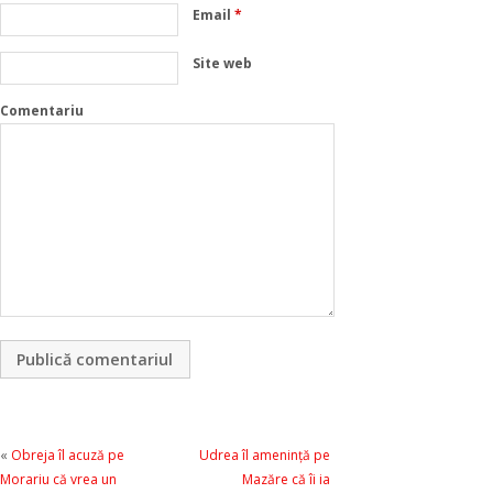
Email
*
Site web
Comentariu
«
Obreja îl acuză pe
Udrea îl ameninţă pe
Morariu că vrea un
Mazăre că îi ia