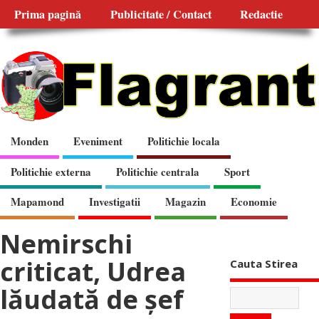
Prima pagină
Publicitate / Contact
Redactie
Monden
Eveniment
Politichie locala
Politichie externa
Politichie centrala
Sport
Mapamond
Investigatii
Magazin
Economie
Nemirschi
criticat, Udrea
Cauta Stirea
lăudată de şef