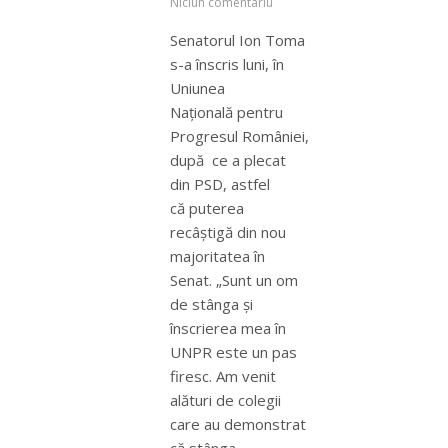
Niciun comentariu
Senatorul Ion Toma
s-a înscris luni, în
Uniunea
Naţională pentru
Progresul României,
după ce a plecat
din PSD, astfel
că puterea
recâştigă din nou
majoritatea în
Senat. „Sunt un om
de stânga şi
înscrierea mea în
UNPR este un pas
firesc. Am venit
alături de colegii
care au demonstrat
că stânga