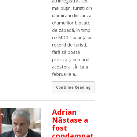
au înregistrat cei
mai puţini turişti din
ultimii ani din cauza
drumurilor blocate
de zăpadă, în timp
ce MDRT anunţă un
record de turişti,
fără să poată
preciza şi numărul
acestora. „În luna
februarie a...
Continue Reading
Adrian
Năstase a
fost
condamnat