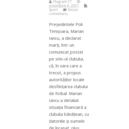
Flagrant CT
octombrie 6, 2011
Sport
Niciun
comentariu
Preşedintele Poli
Timişoara, Marian
Iancu, a declarat
marţi, într-un
comunicat postat
pe site-ul clubului,
că, în vara care a
trecut, a propus
autorităţilor locale
desfiinţarea clubului
de fotbal. Marian
Iancu a detaliat
situaţia financiară a
clubului bănăţean, cu
datoriile şi sumele
de încasat, plus