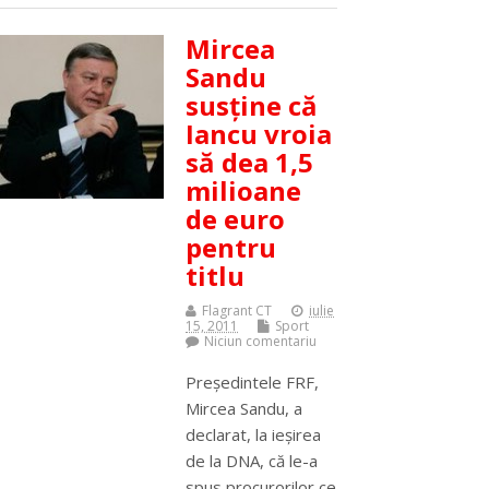
Mircea
Sandu
susţine că
Iancu vroia
să dea 1,5
milioane
de euro
pentru
titlu
Flagrant CT
iulie
15, 2011
Sport
Niciun comentariu
Preşedintele FRF,
Mircea Sandu, a
declarat, la ieşirea
de la DNA, că le-a
spus procurorilor ce