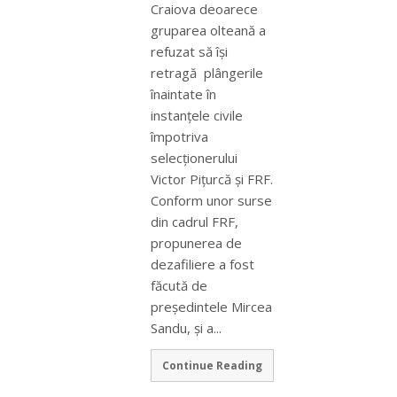
Craiova deoarece
gruparea olteană a
refuzat să îşi
retragă plângerile
înaintate în
instanţele civile
împotriva
selecţionerului
Victor Piţurcă şi FRF.
Conform unor surse
din cadrul FRF,
propunerea de
dezafiliere a fost
făcută de
preşedintele Mircea
Sandu, şi a...
Continue Reading