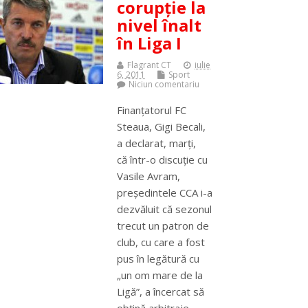
corupţie la
nivel înalt
în Liga I
Flagrant CT
iulie
6, 2011
Sport
Niciun comentariu
Finanţatorul FC
Steaua, Gigi Becali,
a declarat, marţi,
că într-o discuţie cu
Vasile Avram,
preşedintele CCA i-a
dezvăluit că sezonul
trecut un patron de
club, cu care a fost
pus în legătură cu
„un om mare de la
Ligă”, a încercat să
obţină arbitraje