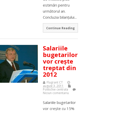
estimări pentru
următorul an.
Concluzia bilanţului...
Continue Reading
Salariile
bugetarilor
vor creşte
treptat din
2012
Flagrant CT
august 3, 2011
Politichie centrala
Niciun comentariu
Salariile bugetarilor
vor creşte cu 15%