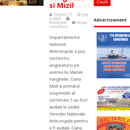
si Mizil
Flagrant CT
mai
4, 2015
Advertisement
Investigatii
Niciun
comentariu
Departamentul
National
Anticoruptie a pus
sechestru
asiguratoriu pe
averea lui Marian
Vanghelie. Oana
Mizil şi primarul
suspendat al
sectorului 5 au fost
audiaţi la sediul
Direcţiei Naţionale
Anticorupţie pentru
a fi audiaţi. Oana