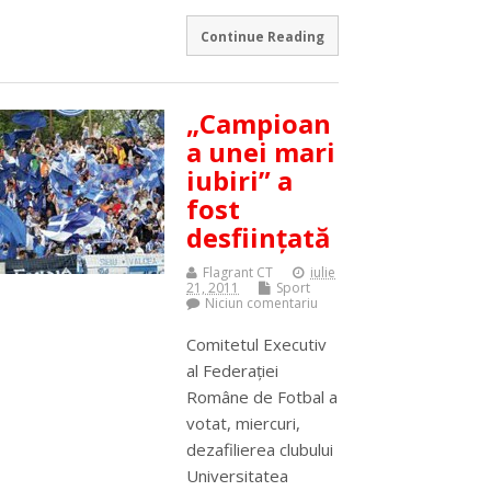
Continue Reading
„Campioan
a unei mari
iubiri” a
fost
desfiinţată
Flagrant CT
iulie
21, 2011
Sport
Niciun comentariu
Comitetul Executiv
al Federaţiei
Române de Fotbal a
votat, miercuri,
dezafilierea clubului
Universitatea