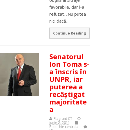
favorabile, dar l-a
refuzat. „Nu putea
nici dacă...
Continue Reading
Senatorul
Ion Toma s-
a înscris în
UNPR, iar
puterea a
recâştigat
majoritate
a
Flagrant CT
iunie 2, 2011
Politichie centrala