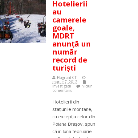
Hotelierii
au
camerele
goale,
MDRT
anunţă un
număr
record de
turişti
Flagrant CT
martie 7, 2012
Investigatii
Niciun
comentariu
Hotelierii din
staţiunile montane,
cu excepţia celor din
Poiana Braşov, spun
că în luna februarie