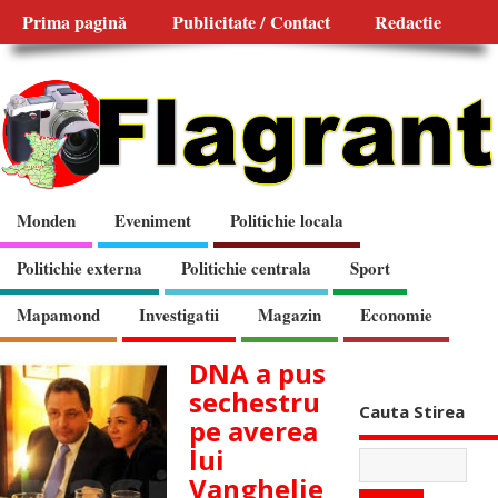
Prima pagină
Publicitate / Contact
Redactie
Monden
Eveniment
Politichie locala
Politichie externa
Politichie centrala
Sport
Mapamond
Investigatii
Magazin
Economie
DNA a pus
sechestru
Cauta Stirea
pe averea
lui
Vanghelie