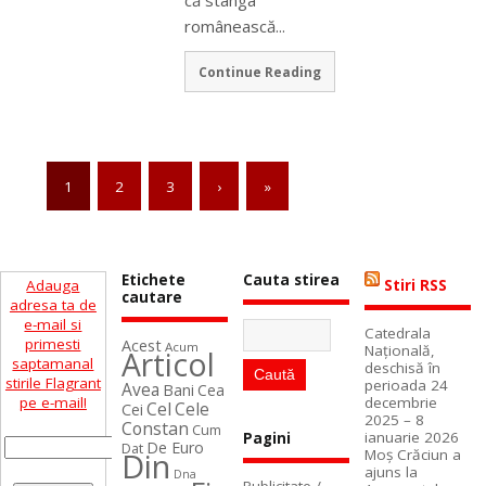
românească...
Continue Reading
1
2
3
›
»
Etichete
Cauta stirea
Adauga
Stiri RSS
cautare
adresa ta de
e-mail si
Catedrala
primesti
Acest
Acum
Naţională,
Articol
saptamanal
deschisă în
stirile Flagrant
perioada 24
Avea
Bani
Cea
pe e-mail!
decembrie
Cel
Cele
Cei
2025 – 8
Constan
Cum
ianuarie 2026
Pagini
De Euro
Dat
Din
Moș Crăciun a
ajuns la
Dna