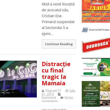
Mizil a venit însoţită
de avocatul său,
Cristian Ene.
Primarul suspendat
al Sectorului 5 a
ajuns...
Continue Reading
Distracţie
cu final
tragic la
Mamaia
Flagrant CT
iulie
31, 2014
Eveniment
Niciun
comentariu